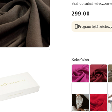
Szal do sukni wieczorow
cena:
299.00
Program lojalnościowy
Wariant
Kolor/Wzór