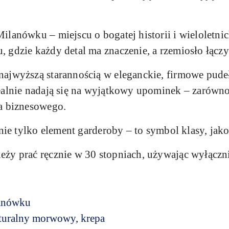
ilanówku – miejscu o bogatej historii i wieloletn
gdzie każdy detal ma znaczenie, a rzemiosło łączy 
ajwyższą starannością w eleganckie, firmowe pude
alnie nadają się na wyjątkowy upominek – zarówno d
a biznesowego.
 nie tylko element garderoby – to symbol klasy, jak
ży prać ręcznie w 30 stopniach, używając wyłączni
anówku
turalny morwowy, krepa