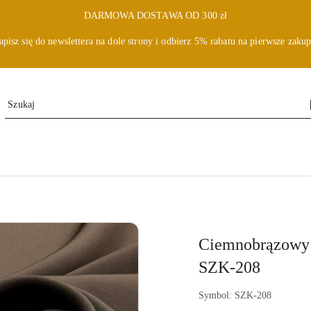
DARMOWA DOSTAWA OD 300 zł
apisz się do newslettera na dole strony i odbierz 5% rabatu na pierwsze zakup
Ciemnobrązowy 
SZK-208
Symbol:
SZK-208