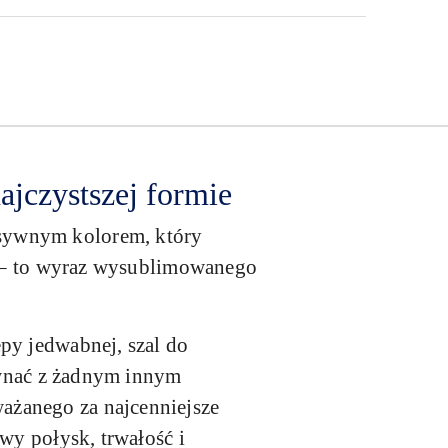
ajczystszej formie
nsywnym kolorem, który
ek – to wyraz wysublimowanego
py jedwabnej, szal do
równać z żadnym innym
ażanego za najcenniejsze
wy połysk, trwałość i