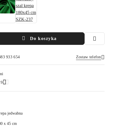
Do koszyka
883 933 654
Zostaw telefon
Wyślij
ni
.9
repa jedwabna
80 x 45 cm