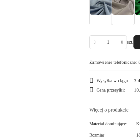
Ilość
szt.
Zamówienie telefoniczne: 
Dostępność
Wysyłka w ciągu:
3 d
i
Cena przesyłki:
10
dostawa
Więcej o produkcie
Materiał dominujący:
K
Rozmiar:
1