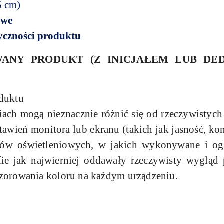
5 cm)
owe
tyczności produktu
ANY PRODUKT (Z INICJAŁEM LUB DE
duktu
iach mogą nieznacznie różnić się od rzeczywistych
awień monitora lub ekranu (takich jak jasność, kont
ków oświetleniowych, w jakich wykonywane i og
afie jak najwierniej oddawały rzeczywisty wyglą
zorowania koloru na każdym urządzeniu.