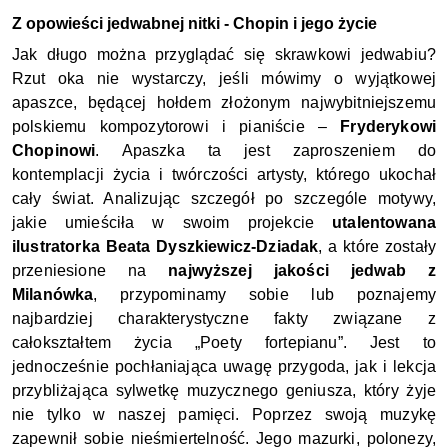
Z opowieści jedwabnej nitki
- Chopin i jego życie
Jak długo można przyglądać się skrawkowi jedwabiu?
Rzut oka nie wystarczy, jeśli mówimy o wyjątkowej
apaszce, będącej hołdem złożonym najwybitniejszemu
polskiemu kompozytorowi i pianiście –
Fryderykowi
Chopinowi
. Apaszka ta jest zaproszeniem do
kontemplacji życia i twórczości artysty, którego ukochał
cały świat. Analizując szczegół po szczególe motywy,
jakie umieściła w swoim projekcie
utalentowana
ilustratorka Beata Dyszkiewicz-
Dziadak
, a które zostały
przeniesione na
najwyższej jakości jedwab z
Milanówka
, przypominamy sobie lub poznajemy
najbardziej charakterystyczne fakty związane z
całokształtem życia „Poety fortepianu”. Jest to
jednocześnie pochłaniająca uwagę przygoda, jak i lekcja
przybliżająca sylwetkę muzycznego geniusza, który żyje
nie tylko w naszej pamięci. Poprzez swoją muzykę
zapewnił sobie nieśmiertelność. Jego mazurki, polonezy,