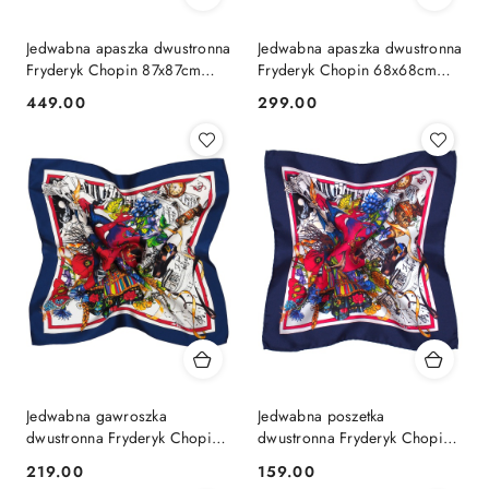
Jedwabna apaszka dwustronna
Jedwabna apaszka dwustronna
Fryderyk Chopin 87x87cm
Fryderyk Chopin 68x68cm
CH-1011
CH-1022
449.00
299.00
Cena:
Cena:
Jedwabna gawroszka
Jedwabna poszetka
dwustronna Fryderyk Chopin
dwustronna Fryderyk Chopin
54x54cm CH-1033
30x30 cm CH-1044
219.00
159.00
Cena:
Cena: