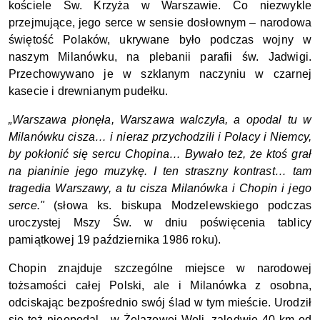
kościele Św. Krzyża w Warszawie. Co niezwykle
przejmujące, jego serce w sensie dosłownym – narodowa
świętość Polaków, ukrywane było podczas wojny w
naszym Milanówku, na plebanii parafii św. Jadwigi.
Przechowywano je w szklanym naczyniu w czarnej
kasecie i drewnianym pudełku.
„Warszawa płonęła, Warszawa walczyła, a opodal tu w
Milanówku cisza… i nieraz przychodzili i Polacy i Niemcy,
by pokłonić się sercu Chopina… Bywało też, że ktoś grał
na pianinie jego muzykę. I ten straszny kontrast… tam
tragedia Warszawy, a tu cisza Milanówka i Chopin i jego
serce."
(słowa ks. biskupa Modzelewskiego podczas
uroczystej Mszy Św. w dniu poświęcenia tablicy
pamiątkowej 19 października 1986 roku).
Chopin znajduje szczególne miejsce w narodowej
tożsamości całej Polski, ale i Milanówka z osobna,
odciskając bezpośrednio swój ślad w tym mieście. Urodził
się też nieopodal - w Żelazowej Woli, zaledwie 40 km od