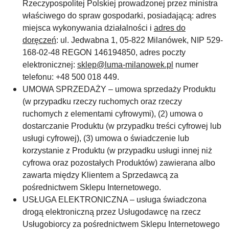
Rzeczypospolitej Polskiej prowadzonej przez ministra
właściwego do spraw gospodarki, posiadającą: adres
miejsca wykonywania działalności i
adres do
doręczeń
: ul. Jedwabna 1, 05-822 Milanówek, NIP 529-
168-02-48 REGON 146194850, adres poczty
elektronicznej:
sklep@luma-milanowek.pl
numer
telefonu: +48 500 018 449.
UMOWA SPRZEDAŻY – umowa sprzedaży Produktu
(w przypadku rzeczy ruchomych oraz rzeczy
ruchomych z elementami cyfrowymi), (2) umowa o
dostarczanie Produktu (w przypadku treści cyfrowej lub
usługi cyfrowej), (3) umowa o świadczenie lub
korzystanie z Produktu (w przypadku usługi innej niż
cyfrowa oraz pozostałych Produktów) zawierana albo
zawarta między Klientem a Sprzedawcą za
pośrednictwem Sklepu Internetowego.
USŁUGA ELEKTRONICZNA – usługa świadczona
drogą elektroniczną przez Usługodawcę na rzecz
Usługobiorcy za pośrednictwem Sklepu Internetowego