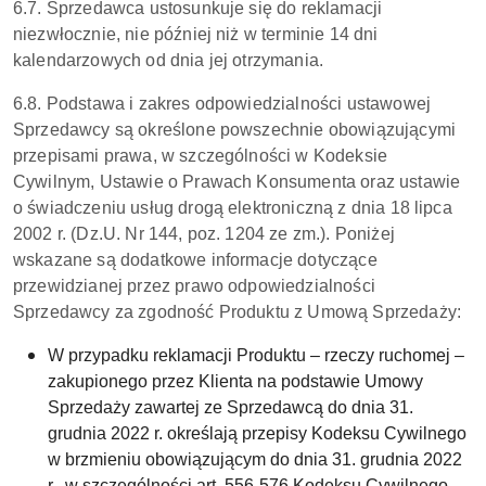
6.7. Sprzedawca ustosunkuje się do reklamacji
niezwłocznie, nie później niż w terminie 14 dni
kalendarzowych od dnia jej otrzymania.
6.8. Podstawa i zakres odpowiedzialności ustawowej
Sprzedawcy są określone powszechnie obowiązującymi
przepisami prawa, w szczególności w Kodeksie
Cywilnym, Ustawie o Prawach Konsumenta oraz ustawie
o świadczeniu usług drogą elektroniczną z dnia 18 lipca
2002 r. (Dz.U. Nr 144, poz. 1204 ze zm.). Poniżej
wskazane są dodatkowe informacje dotyczące
przewidzianej przez prawo odpowiedzialności
Sprzedawcy za zgodność Produktu z Umową Sprzedaży:
W przypadku reklamacji Produktu – rzeczy ruchomej –
zakupionego przez Klienta na podstawie Umowy
Sprzedaży zawartej ze Sprzedawcą do dnia 31.
grudnia 2022 r. określają przepisy Kodeksu Cywilnego
w brzmieniu obowiązującym do dnia 31. grudnia 2022
r., w szczególności art. 556-576 Kodeksu Cywilnego.