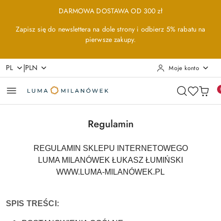
Przejdź do treści głównej
Przejdź do wyszukiwarki
Przejdź do moje konto
Przejdź do menu głównego
Przejdź do stopki
DARMOWA DOSTAWA OD 300 zł
Zapisz się do newslettera na dole strony i odbierz 5% rabatu na
pierwsze zakupy.
|
PL
PLN
Moje konto
Regulamin
REGULAMIN SKLEPU INTERNETOWEGO
LUMA MILANÓWEK ŁUKASZ ŁUMIŃSKI
WWW.LUMA-MILANÓWEK.PL
SPIS TREŚCI: