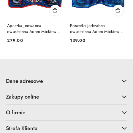
Apaszka jedwabna
Poszetka jedwabna
dwustronna Adam Mickiewicz
dwustronna Adam Mickiewicz
68x68cm AD7-495
30x30cm PJ-398
279.00
139.00
Cena:
Cena:
Dane adresowe
Zakupy online
O firmie
Strefa Klienta