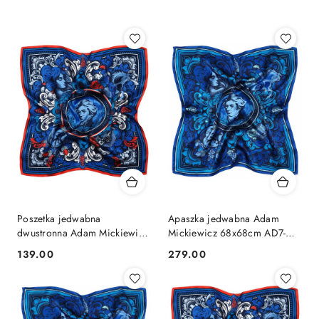
Najnowsze.
Poszetka jedwabna
Apaszka jedwabna Adam
dwustronna Adam Mickiewicz
Mickiewicz 68x68cm AD7-
30x30cm PJ-400
492
139.00
279.00
Cena:
Cena: