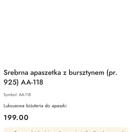
Srebrna apaszetka z bursztynem (pr.
925) AA-118
Symbol:
AA-118
Luksusowa biżuteria do apaszki
cena:
199.00