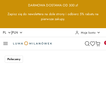
Przejdź do treści głównej
Przejdź do wyszukiwarki
Przejdź do moje konto
Przejdź do menu głównego
Przejdź do opisu produktu
Przejdź do stopki
DARMOWA DOSTAWA OD 300 zł
Zapisz się do newslettera na dole strony i odbierz 5% rabatu na
pierwsze zakupy.
|
PL
PLN
Moje konto
Polecamy