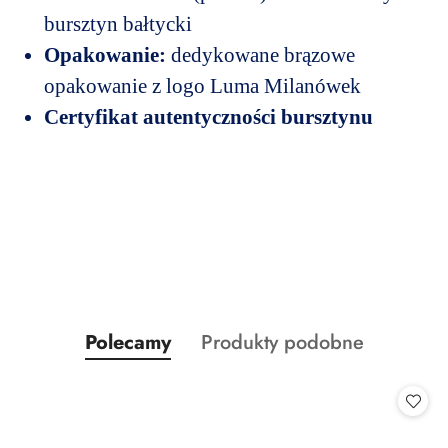
bursztyn bałtycki
Opakowanie:
dedykowane brązowe
opakowanie z logo Luma Milanówek
Certyfikat autentyczności bursztynu
Produkty
Produkty
Polecamy
Produkty podobne
Pomiń karuzelę produktów
o
o
statusie:
statusie: