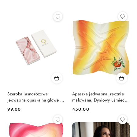
Najnowsze.
Szeroka jasnoróżowa
Apaszka jedwabna, ręcznie
jedwabna opaska na głowę na
malowana, Dyniowy uśmiech
gumce JO-043
80x80cm AM-104
99.00
450.00
Cena:
Cena: