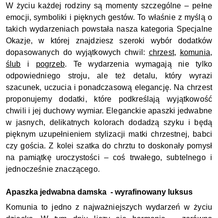
W życiu każdej rodziny są momenty szczególne – pełne 
emocji, symboliki i pięknych gestów. To właśnie z myślą o 
takich wydarzeniach powstała nasza kategoria Specjalne 
Okazje, w której znajdziesz szeroki wybór dodatków 
dopasowanych do wyjątkowych chwil: 
chrzest
, 
komunia
, 
ślub
 i 
pogrzeb
. Te wydarzenia wymagają nie tylko 
odpowiedniego stroju, ale też detalu, który wyrazi 
szacunek, uczucia i ponadczasową elegancję. Na chrzest 
proponujemy dodatki, które podkreślają wyjątkowość 
chwili i jej duchowy wymiar. Eleganckie apaszki jedwabne 
w jasnych, delikatnych kolorach dodadzą szyku i będą 
pięknym uzupełnieniem stylizacji matki chrzestnej, babci 
czy gościa. Z kolei szatka do chrztu to doskonały pomysł 
na pamiątkę uroczystości – coś trwałego, subtelnego i 
jednocześnie znaczącego.
Apaszka jedwabna damska - wyrafinowany luksus
Komunia to jedno z najważniejszych wydarzeń w życiu 