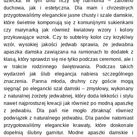
dziecka. W tym dniu liczy się harmonia – zarówno 
duchowa, jak i estetyczna. Dla mam i chrzestnych 
przygotowaliśmy eleganckie jasne chusty i szale damskie, 
które świetnie komponują się z komunijnymi sukienkami 
czy marynarką jak również kwiatowy wzory i kolory 
przykuwające wzrok. Czy to subtelny kolor czy krzykliwy 
wzór, wysokiej jakości jedwab sprawia, że jedwabna 
apaszka damska zawiązana na ramionach to dodatek z 
klasą, który sprawdzi się nie tylko podczas ceremonii, ale i 
w trakcie rodzinnego świętowania. Podczas takich 
wydarzeń jak ślub elegancja nabiera szczególnego 
znaczenia. Panna młoda, druhny czy goście mogą 
sięgnąć po elegancki szal damski – zmysłowy, wykonany 
z naturalnej żorżety jedwabnej, który doda lekkości i stylu 
nawet najprostszej kreacji jak również po modną apaszkę 
z jedwabiu. Dla pań nie mogło zbraknąć również 
podwiązek z naturalnego jedwabiu. Dla panów natomiast 
przygotowaliśmy eleganckie krawaty, które doskonale 
dopełnią ślubny garnitur. Modne apaszki damskie i 