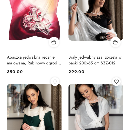
Apaszka jedwabna ręcznie
Biały jedwabny szal żorżeta w
malowana, Rubinowy ogród
paski 200x65 cm SZZ-012
70x70cm AM7-003
350.00
299.00
Cena:
Cena: