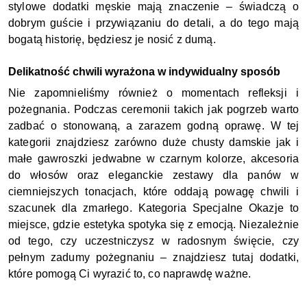
stylowe dodatki męskie mają znaczenie – świadczą o 
dobrym guście i przywiązaniu do detali, a do tego mają 
bogatą historię, będziesz je nosić z dumą.
Delikatność chwili wyrażona w indywidualny sposób
Nie zapomnieliśmy również o momentach refleksji i 
pożegnania. Podczas ceremonii takich jak pogrzeb warto 
zadbać o stonowaną, a zarazem godną oprawę. W tej 
kategorii znajdziesz zarówno duże chusty damskie jak i 
małe gawroszki jedwabne w czarnym kolorze, akcesoria 
do włosów oraz eleganckie zestawy dla panów w 
ciemniejszych tonacjach, które oddają powagę chwili i 
szacunek dla zmarłego. Kategoria Specjalne Okazje to 
miejsce, gdzie estetyka spotyka się z emocją. Niezależnie 
od tego, czy uczestniczysz w radosnym święcie, czy 
pełnym zadumy pożegnaniu – znajdziesz tutaj dodatki, 
które pomogą Ci wyrazić to, co naprawdę ważne.