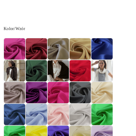
Wariant
Kolor/Wzór