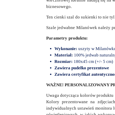
wieczorowej idealnie nadają się na 
biznesowego.
Ten cienki szal do sukienki to nie t
Szale jedwabne Milanówek należy pra
Parametry produktu:
Wykonanie:
uszyty w Milanówk
Materiał:
100% jedwab natural
Rozmiar:
180x45 cm (+/- 5 cm)
Zawiera pudełko prezentowe
Zawiera certyfikat autentyczno
WAŻNE! PERSONALIZOWANY PR
Uwaga dotycząca kolorów produktu
Kolory prezentowane na zdjęciac
indywidualnych ustawień monitora lu
oświetleniowych, w jakich wykonywa