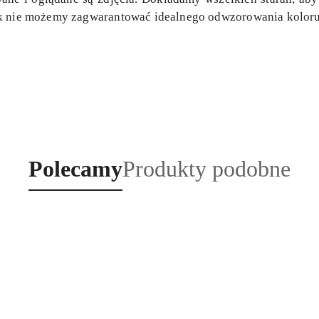
ak nie możemy zagwarantować idealnego odwzorowania koloru
Produkty
Produkty
Polecamy
Produkty podobne
o
o
statusie:
statusie: