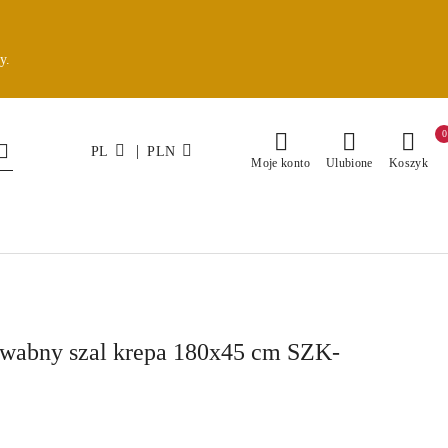
y.
0
|
PL
PLN
Moje konto
Ulubione
Koszyk
dwabny szal krepa 180x45 cm SZK-