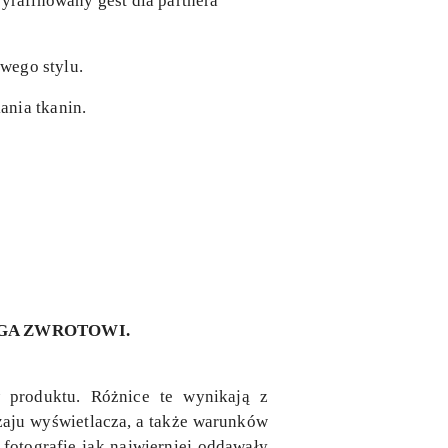
wyrafinowany gest dla partnera
owego stylu.
ania tkanin.
EGA ZWROTOWI.
 produktu. Różnice te wynikają z
dzaju wyświetlacza, a także warunków
fotografie jak najwierniej oddawały