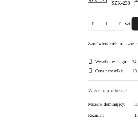
Ilość
szt.
Zamówienie telefoniczne: 
Dostępność
Wysyłka w ciągu:
24
i
Cena przesyłki:
10
dostawa
Więcej o produkcie
Materiał dominujący:
K
Rozmiar:
1