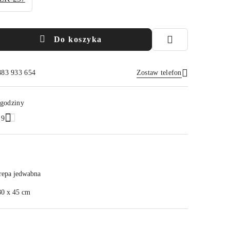
Do koszyka
883 933 654
Zostaw telefon
Wyślij
 godziny
.9
repa jedwabna
80 x 45 cm