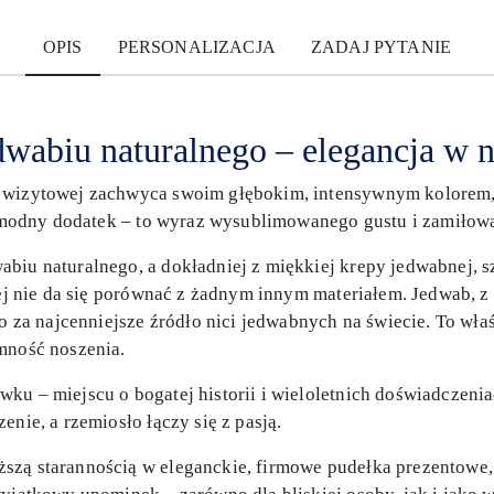
OPIS
PERSONALIZACJA
ZADAJ PYTANIE
wabiu naturalnego – elegancja w n
 wizytowej zachwyca swoim głębokim, intensywnym kolorem, k
ko modny dodatek – to wyraz wysublimowanego gustu i zamiłowa
biu naturalnego, a dokładniej z miękkiej krepy jedwabnej, s
órej nie da się porównać z żadnym innym materiałem. Jedwab, z
 najcenniejsze źródło nici jedwabnych na świecie. To właśn
mność noszenia.
ku – miejscu o bogatej historii i wieloletnich doświadczen
enie, a rzemiosło łączy się z pasją.
szą starannością w eleganckie, firmowe pudełka prezentowe, 