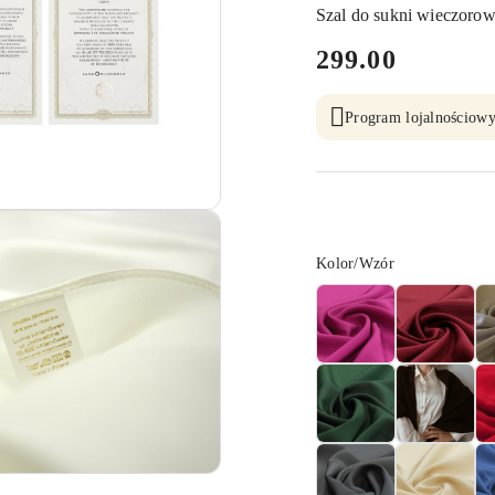
Szal do sukni wieczorow
cena:
299.00
Program lojalnościowy
Wariant
Kolor/Wzór