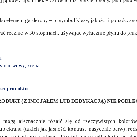
wyjątkowy upominek – zarówno dla bliskiej osoby, jak i jako 
ylko element garderoby – to symbol klasy, jakości i ponadczas
ć ręcznie w 30 stopniach, używając wyłącznie płynu do płuk
u
ny morwowy, krepa
ści produktu
ODUKT (Z INICJAŁEM LUB DEDYKACJĄ) NIE PODL
h mogą nieznacznie różnić się od rzeczywistych kolorów
b ekranu (takich jak jasność, kontrast, nasycenie barw), ro
ne i oglądane są zdjęcia. Dokładamy wszelkich starań, aby 