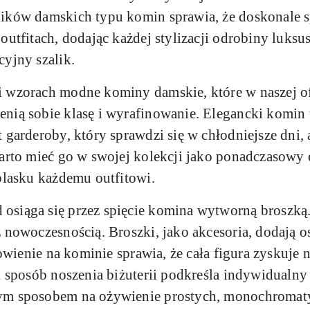
lików damskich typu komin sprawia, że doskonale 
outfitach, dodając każdej stylizacji odrobiny luks
cyjny szalik.
 wzorach modne kominy damskie, które w naszej ofe
enią sobie klasę i wyrafinowanie. Elegancki komi
 garderoby, który sprawdzi się w chłodniejsze dni, 
warto mieć go w swojej kolekcji jako ponadczasowy 
 blasku każdemu outfitowi.
osiąga się przez spięcie komina wytworną broszką.
z nowoczesnością. Broszki, jako akcesoria, dodają 
cowienie na kominie sprawia, że cała figura zyskuje 
i sposób noszenia biżuterii podkreśla indywidualny 
ym sposobem na ożywienie prostych, monochromaty