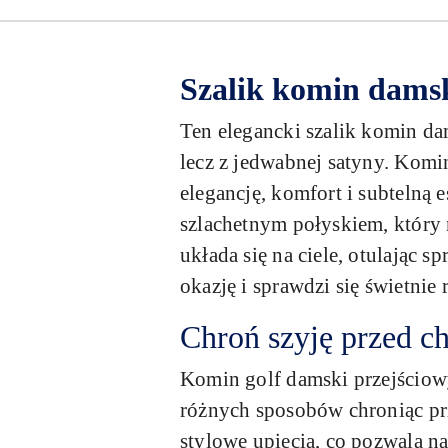
Szalik komin damsk
Ten elegancki szalik komin dam
lecz z jedwabnej satyny. Komi
elegancję, komfort i subtelną
szlachetnym połyskiem, który 
układa się na ciele, otulając s
okazję i sprawdzi się świetni
Chroń szyję przed c
Komin golf damski przejściowy
różnych sposobów chroniąc pr
stylowe upięcia, co pozwala na