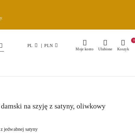
y.
0
|
PL
PLN
Moje konto
Ulubione
Koszyk
 damski na szyję z satyny, oliwkowy
z jedwabnej satyny