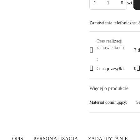
szt.
Zamówienie telefoniczne: 
Dostępność
Czas realizacji
i
zamówienia do
7 d
dostawa
:
Cena przesyłki:
0
Więcej o produkcie
Materiał dominujący:
S
OPIS
PERSONALIZACJA
ZADAJ PYTANIE