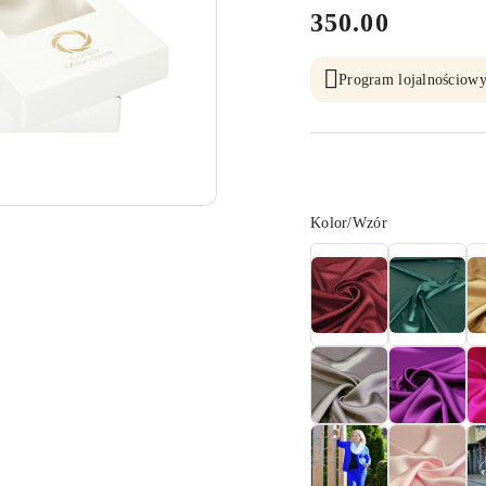
cena:
350.00
Program lojalnościowy
Wariant
Kolor/Wzór