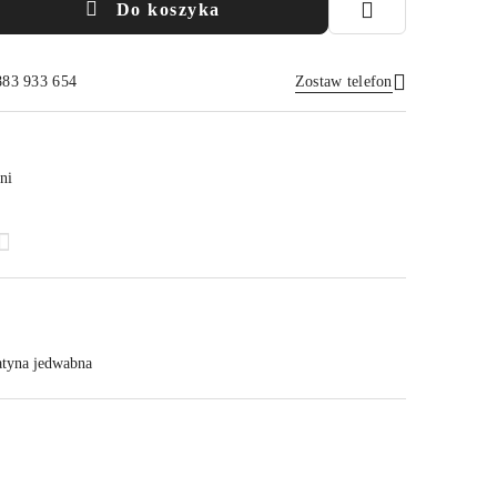
Do koszyka
883 933 654
Zostaw telefon
Wyślij
ni
atyna jedwabna