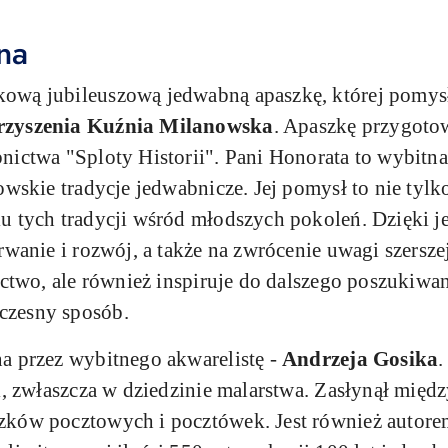
na
ową jubileuszową jedwabną apaszkę, której pomys
arzyszenia Kuźnia Milanowska
.
Apaszkę przygotow
nictwa "Sploty Historii". Pani Honorata to wybitna
wskie tradycje jedwabnicze. Jej pomysł to nie tylko 
 tych tradycji wśród młodszych pokoleń. Dzięki jej
rwanie i rozwój, a także na zwrócenie uwagi szersze
zictwo, ale również inspiruje do dalszego poszukiwa
czesny sposób.
a przez wybitnego akwarelistę -
Andrzeja Gosika
.
i, zwłaszcza w dziedzinie malarstwa. Zasłynął międ
zków pocztowych i pocztówek. Jest również autorem