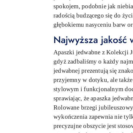
spokojem, podobnie jak niebiań
radością budzącego się do życ
głębokiemu nasyceniu barw ora
Najwyższa jakość 
Apaszki jedwabne z Kolekcji J
gdyż zadbaliśmy o każdy najmn
jedwabnej prezentują się znako
przyjemny w dotyku, ale także 
stylowym i funkcjonalnym doda
sprawiając, że apaszka jedwabn
Rolowane brzegi jubileuszowyc
wykończenia zapewnia nie tylko
precyzujne obszycie jest stos