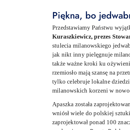
Piękna, bo jedwab
Przedstawiamy Państwu wyjątk
Kuraszkiewicz, prezes Stow
stulecia milanowskiego jedwab
jak nikt inny pielęgnuje milano
także ważne kroki ku ożywieniu
rzemiosło mają szansę na przet
tylko celebruje lokalne dzied
milanowskich korzeni w nowo
Apaszka została zaprojektowan
wniósł wiele do polskiej sztuk
zaprojektował ponad 100 znac