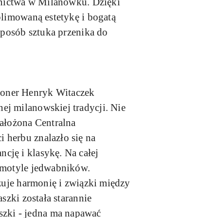
abnictwa w Milanówku. Dzięki
blimowaną estetykę i bogatą
 sposób sztuka przenika do
joner Henryk Witaczek
ej milanowskiej tradycji. Nie
założona Centralna
 herbu znalazło się na
cję i klasykę. Na całej
i motyle jedwabników.
izuje harmonię i związki między
szki została starannie
zki - jedna ma napawać