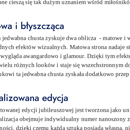
bne cieszą się tak dużym uznaniem wśród miłośnikó
wa i błyszcząca
jedwabna chusta zyskuje dwa oblicza - matowe i 
dnych efektów wizualnych. Matowa strona nadaje s
a wygląda awangardowo i glamour. Dzięki tym efek
ielu różnych looków i staje się wszechstronnym d
rukowi ta jedwabna chusta zyskała dodatkowo przep
.
alizowana edycja
towanej edycji jubileuszowej jest tworzona jako u
alizacja obejmuje indywidualny numer nanoszony z
zności, dzięki czemu każda sztuka posiada własną, n