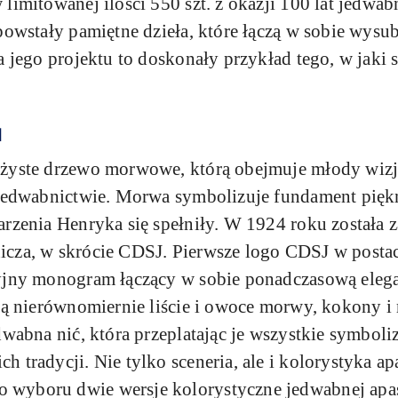
 limitowanej ilości 550 szt. z okazji 100 lat jedw
powstały pamiętne dzieła, które łączą w sobie wysu
a jego projektu to doskonały przykład tego, w jaki
u
ożyste drzewo morwowe, którą obejmuje młody wiz
 jedwabnictwie. Morwa symbolizuje fundament piękn
arzenia Henryka się spełniły. W 1924 roku została 
cza, w skrócie CDSJ. Pierwsze logo CDSJ w postaci
yjny monogram łączący w sobie ponadczasową elegan
 są nierównomiernie liście i owoce morwy, kokony 
dwabna nić, która przeplatając je wszystkie symbol
 tradycji. Nie tylko sceneria, ale i kolorystyka apa
wyboru dwie wersje kolorystyczne jedwabnej apas