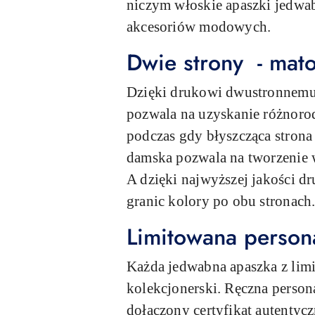
niczym włoskie apaszki jedwa
akcesoriów modowych.
Dwie strony - mato
Dzięki drukowi dwustronnemu 
pozwala na uzyskanie różnoro
podczas gdy błyszcząca stron
damska pozwala na tworzenie w
A dzięki najwyższej jakości d
granic kolory po obu stronach
Limitowana person
Każda jedwabna apaszka z limi
kolekcjonerski. Ręczna person
dołączony certyfikat autentyc