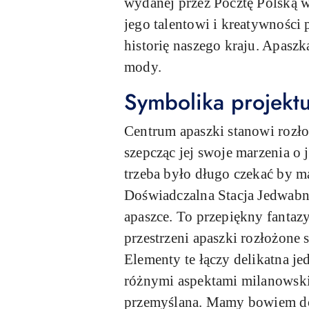
wydanej przez Pocztę Polską w
jego talentowi i kreatywności 
historię naszego kraju. Apaszk
mody.
Symbolika projekt
Centrum apaszki stanowi rozł
szepcząc jej swoje marzenia o
trzeba było długo czekać by m
Doświadczalna Stacja Jedwabni
apaszce. To przepiękny fantaz
przestrzeni apaszki rozłożone
Elementy te łączy delikatna je
różnymi aspektami milanowskich
przemyślana. Mamy bowiem do 