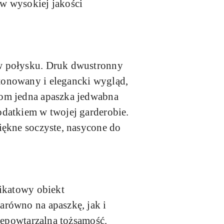
w wysokiej jakości
w połysku. Druk dwustronny
tonowany i elegancki wygląd,
tom jedna apaszka jedwabna
odatkiem w twojej garderobie.
iękne soczyste, nasycone do
nikatowy obiekt
arówno na apaszkę, jak i
iepowtarzalną tożsamość.