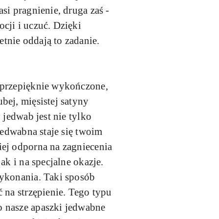
si pragnienie, druga zaś -
cji i uczuć. Dzięki
tnie oddają to zadanie.
i przepięknie wykończone,
bej, mięsistej satyny
 jedwab jest nie tylko
jedwabna staje się twoim
iej odporna na zagniecenia
ak i na specjalne okazje.
wykonania. Taki sposób
 na strzępienie. Tego typu
o nasze apaszki jedwabne