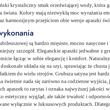
ski krystaliczny smak orzeźwiającej wody, która ga
ia świata. Kolory mają niezwykłą moc wyrażania emo
z harmonijnym przejściom obie wersje apaszki świe
wykonania
ubileuszowej są bardzo mięsiste, mocno nasycone 
iejszy szczegół. Eleganckie apaszki jedwabne z gru
micie łącząc w sobie elegancję i komfort. Naturalny
doskonale układa się na szyi, sprawiając że chusta 
tkiem do wielu strojów. Grubsza satyna jest bardz
a świetnie nada się zarówno na codzienne wyjścia, j
h apaszek to rarytas i oznaka najwyższej jakości 
 estetyczny wygląd, ale także trwałość i odporność
owane wyłącznie w luksusowych produktach. Dlateg