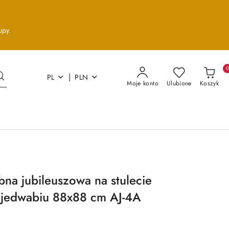
upy.
|
PL
PLN
Moje konto
Ulubione
Koszyk
na jubileuszowa na stulecie
 jedwabiu 88x88 cm AJ-4A