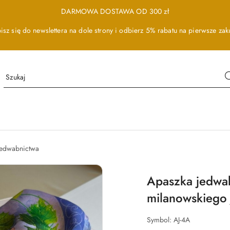
DARMOWA DOSTAWA OD 300 zł
isz się do newslettera na dole strony i odbierz 5% rabatu na pierwsze zak
 Jedwabnictwa
Apaszka jedwab
milanowskiego
Symbol:
AJ-4A