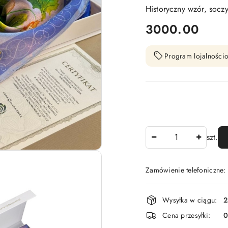
Historyczny wzór, soczy
cena:
3000.00
Program lojalnościo
Ilość
szt.
Zamówienie telefoniczne
Dostępność
Wysyłka w ciągu:
2
i
Cena przesyłki:
dostawa