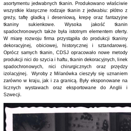
asortymentu jedwabnych tkanin. Produkowano właściwie 
wszystkie klasyczne rodzaje tkanin z jedwabiu: płótno z 
greży, taftę gładką i deseniową, krepę oraz fantazyjne 
tkaniny sukienkowe. Wysoka jakość tkanin 
spadochronowych także była istotnym elementem oferty. 
W miarę rozwoju firma przystąpiła do produkcji tkaniny 
dekoracyjnej, obiciowej, historycznej i sztandarowej. 
Oprócz samych tkanin, CDSJ opracowało nowe metody 
produkcji nici do szycia i haftu, tkanin dekoracyjnych, linek 
spadochronowych, nici chirurgicznych oraz przędzy 
izolacyjnej.  Wyroby z Milanówka cieszyły się uznaniem 
zarówno w kraju, jak i za granicą. Były eksponowane na 
licznych wystawach oraz eksportowane do Anglii i 
Szwecji. 