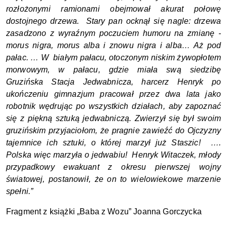
rozłożonymi ramionami obejmował akurat połowę 
dostojnego drzewa.  Stary pan ocknął się nagle: drzewa 
zasadzono z wyraźnym poczuciem humoru na zmianę - 
morus nigra, morus alba i znowu nigra i alba… Aż pod 
pałac. … W  białym pałacu, otoczonym niskim żywopłotem 
morwowym, w pałacu, gdzie miała swą siedzibę 
Gruzińska Stacja Jedwabnicza, harcerz Henryk po 
ukończeniu gimnazjum pracował przez dwa lata jako 
robotnik wędrując po wszystkich działach, aby zapoznać 
się z piękną sztuką jedwabniczą. Zwierzył się był swoim 
gruzińskim przyjaciołom, że pragnie zawieźć do Ojczyzny 
tajemnice ich sztuki, o której marzył już Staszic!  …. 
Polska więc marzyła o jedwabiu!  Henryk Witaczek, młody 
przypadkowy ewakuant z okresu pierwszej wojny 
światowej, postanowił, że on to wielowiekowe marzenie 
spełni.” 
Fragment z książki „Baba z Wozu” Joanna Gorczycka   