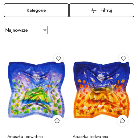
Kategorie
Filtruj
Zastosowano
Sortuj
według
sortowanie:
Najnowsze.
Apaszka jedwabna
Apaszka jedwabna