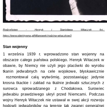
R
odzeństwo
 - Henryk i Stanisława Witaczek fot.: 
https://www.obiektywna.pl/Milanowek/rodzina-witaczkow3
Stan wojenny
1 września 1939 r. wprowadzono stan wojenny na 
obszarze całego państwa polskiego. Henryk Witaczek w 
obawie, by Niemcy nie użyli jego placówki do wyrobu 
tkanin jedwabnych na cele wojskowe, błyskawicznie 
 rozmontował całą wytwórnię, pozostawiając jedynie 
krosna tkackie i zakład na tkalnie jedwabi sztucznych z 
surowca sprowadzanego z Chodakowa. Surowiec 
jedwabiu prawdziwego ukrył przed Niemcami. Podczas 
wojny Henryk Witaczek nie ustawał w swej akcji rozwoju 
hodowli jedwabników na terenie tak zwanej generalnej 