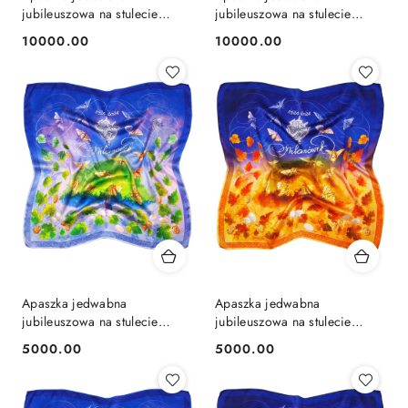
jubileuszowa na stulecie
jubileuszowa na stulecie
milanowskiego jedwabiu
milanowskiego jedwabiu
10000.00
10000.00
Cena:
Cena:
88x88 cm AJ-1B
88x88 cm AJ-1B
Apaszka jedwabna
Apaszka jedwabna
jubileuszowa na stulecie
jubileuszowa na stulecie
milanowskiego jedwabiu
milanowskiego jedwabiu
5000.00
5000.00
Cena:
Cena:
88x88 cm AJ-2A
88x88 cm AJ-2B