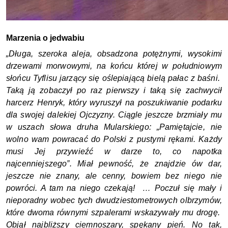
Marzenia o jedwabiu
„Długa, szeroka aleja, obsadzona potężnymi, wysokimi 
drzewami morwowymi, na końcu której w południowym 
słońcu Tyflisu jarzący się oślepiającą bielą pałac z baśni.  
Taką ją zobaczył po raz pierwszy i taką się zachwycił 
harcerz Henryk, który wyruszył na poszukiwanie podarku 
dla swojej dalekiej Ojczyzny. Ciągle jeszcze brzmiały mu 
w uszach słowa druha Mularskiego: „Pamiętajcie, nie 
wolno wam powracać do Polski z pustymi rękami. Każdy 
musi Jej przywieźć w darze to, co napotka 
najcenniejszego”. Miał pewność, że znajdzie ów dar, 
jeszcze nie znany, ale cenny, bowiem bez niego nie 
powróci. A tam na niego czekają!  … Poczuł się mały i 
nieporadny wobec tych dwudziestometrowych olbrzymów, 
które dwoma równymi szpalerami wskazywały mu drogę.  
Objął najbliższy ciemnoszary, spękany pień. No tak, 