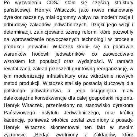
Po wyzwoleniu CDSJ stało się częścią struktury 
państwowej. Henryk Witaczek, jako nowo mianowany 
dyrektor naczelny, miał ogromny wpływ na modernizację i 
odbudowę zakładów jedwabniczych. Dzięki jego wizji i 
determinacji, zainicjowano szereg reform, które pozwoliły 
na wprowadzenie nowoczesnych technologii w procesie 
produkcji jedwabiu. Witaczek skupił się na poprawie 
warunków hodowli jedwabników, co zaowocowało 
wzrostem ich populacji oraz wydajności. W ramach 
rewitalizacji, zakład przeszedł gruntowną reorganizację, w 
tym modernizację infrastruktury oraz wdrożenie nowych 
metod produkcji. Witaczek stał się postacią kluczową dla 
polskiego jedwabnictwa, a jego osiągnięcia miały 
dalekosiężne konsekwencje dla całej gospodarki regionu. 
Henryk Witaczek, przeniesiony na stanowisko dyrektora 
Państwowego Instytutu Jedwabniczego, miał krótką 
kadencję, ponieważ wkrótce został zwolniony z posady. 
Henryk Witaczek skomentował ten fakt w swoim 
życiorysie: „Będąc zwolniony z Zakładów, które 