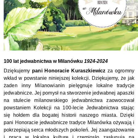
100 lat jedwabnictwa w Milanówku
1924-2024 
Dziękujemy 
pani Honoracie Kuraszkiewicz
 za ogromny 
wkład w powstanie niniejszej kolekcji. Dziękujemy, że jak 
żaden inny Milanowianin pielęgnuje lokalne tradycje 
jedwabnicze. Jej pomysł na stworzenie jedwabnej apaszki 
na stulecie milanowskiego jedwabnictwa zaowocował 
powstaniem Kolekcji na 100-lecie Jedwabnictwa stając 
się hołdem dla bogatej historii naszego miasta. Dzięki 
pani Honoracie jedwabnicze tradyce Milanówka ożywają i 
pokrzepiają serca młodszych pokoleń. Jej zaangażowanie 
i praca w lokalną kulturę i rzemiosło zasługują na 