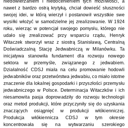
niedowierzaniem i niedocenieniem tych możliwości, a 
nawet z bardzo ostrą krytyką, chciał dowieść słuszności 
swojej idei, w którą wierzył i postanowił wszystkie swe 
wysiłki włożyć w samodzielne jej zrealizowanie. W 1924 
roku, wierząc w potencjał swojego pomysłu, którego nie 
udało się zrealizować przy wsparciu rządu, Henryk 
Witaczek stworzył wraz z siostrą Stanisławą, Centralną 
Doświadczalną Stację Jedwabniczą w Milanówku. Ta 
inicjatywa stanowiła fundament dla rozwoju nowego 
sektora w przemyśle, związanego z jedwabiem. 
Działalność CDSJ miała na celu promowanie hodowli 
jedwabników oraz przetwórstwa jedwabiu, co miało istotne 
znaczenie dla lokalnej gospodarki i przyszłości przemysłu 
jedwabniczego w Polsce. Determinacja Witaczków i ich 
niesamowita pasja doprowadziły do rozwoju technologii 
oraz metod produkcji, które przyczyniły się do uzyskania 
znaczących osiągnięć w produkcji włókienniczej. 
Produkcja włókiennicza CDSJ w tym okresie 
koncentrowała się na wytwarzaniu szerokiego 