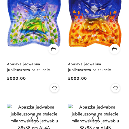
Apaszka jedwabna
Apaszka jedwabna
jubileuszowa na stulecie
jubileuszowa na stulecie
milanowskiego jedwabiu
milanowskiego jedwabiu
5000.00
5000.00
Cena:
Cena:
88x88 cm AJ-3A
88x88 cm AJ-3B