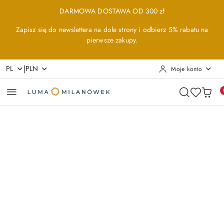
Przejdź do treści głównej
Przejdź do wyszukiwarki
Przejdź do moje konto
Przejdź do menu głównego
Przejdź do opisu produktu
Przejdź do stopki
DARMOWA DOSTAWA OD 300 zł
Zapisz się do newslettera na dole strony i odbierz 5% rabatu na
pierwsze zakupy.
|
PL
PLN
Moje konto