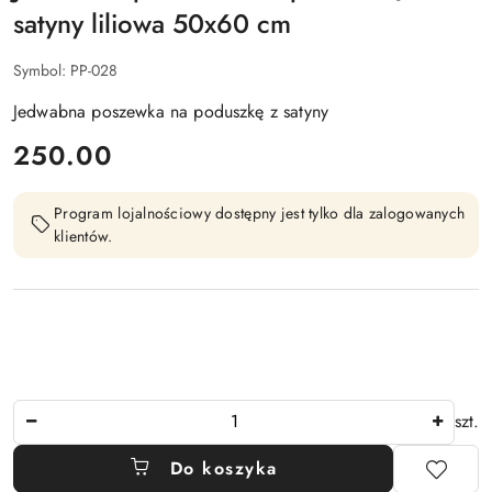
satyny liliowa 50x60 cm
Symbol:
PP-028
Jedwabna poszewka na poduszkę z satyny
cena:
250.00
Program lojalnościowy dostępny jest tylko dla zalogowanych
klientów.
Ilość
szt.
Do koszyka