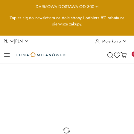
Przejdź do treści głównej
Przejdź do wyszukiwarki
Przejdź do moje konto
Przejdź do menu głównego
Przejdź do opisu produktu
Przejdź do stopki
DARMOWA DOSTAWA OD 300 zł
Zapisz się do newslettera na dole strony i odbierz 5% rabatu na
pierwsze zakupy.
|
PL
PLN
Moje konto