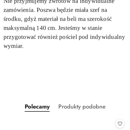
Nie przyjmujemy zwrotów na indywidualne
zamówienia.
Poszwa będzie miała szef na
środku, gdyż materiał na beli ma szerokość
maksymalną 140 cm. Jesteśmy w stanie
przygotować również pościel pod indywidualny
wymiar.
Produkty
Produkty
Polecamy
Produkty podobne
Pomiń karuzelę produktów
o
o
statusie:
statusie: