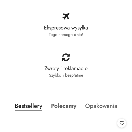
Ekspresowa wysyłka
Tego samego dnia!
Zwroty i reklamacje
Szybko i bezpłatnie
Produkty o statusie:
Produkty o statusie:
Produkty o statusi
Bestsellery
Polecamy
Opakowania
Pomiń karuzelę produktów