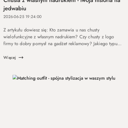
Chusta z własnym nadrukiem - twoja historia na
jedwabiu
2026-06-25 19:24:00
Z artykułu dowiesz się: Kto zamawia u nas chusty
wielofunkcyjne z własnym nadrukiem? Czy chusty z logo
firmy to dobry pomysł na gadżet reklamowy? Jakiego typu
produkty według indywidualnego projektu oferuje marka
Luma Milanówek? Dla kogo chusty r...
Więcej