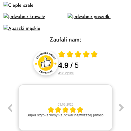
Zaufali nam:
Średnia ocena 4.9 z 5
5
4.9
/
Oceny i recenzje klientów
498
opinii
03.08.2026
am:)
Super szybka wysyłka, towar najwyższej jakości