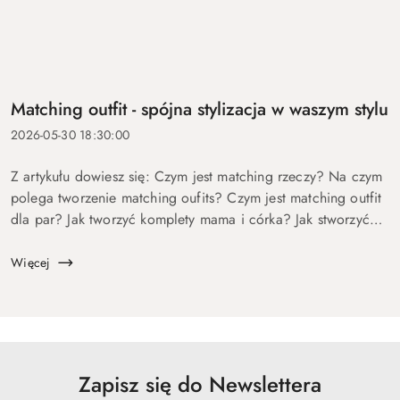
Matching outfit - spójna stylizacja w waszym stylu
2026-05-30 18:30:00
Z artykułu dowiesz się: Czym jest matching rzeczy? Na czym
polega tworzenie matching oufits? Czym jest matching outfit
dla par? Jak tworzyć komplety mama i córka? Jak stworzyć
identyczny look modowy? Może zacznijmy od pewnego
ciekawego mechanizmu...
Więcej
Zapisz się do Newslettera