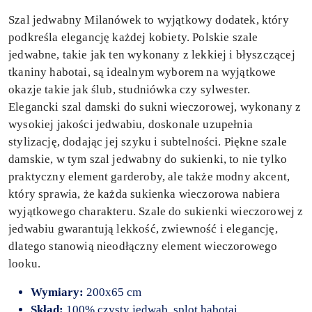
Szal jedwabny Milanówek to wyjątkowy dodatek, który
podkreśla elegancję każdej kobiety. Polskie szale
jedwabne, takie jak ten wykonany z lekkiej i błyszczącej
tkaniny habotai, są idealnym wyborem na wyjątkowe
okazje takie jak ślub, studniówka czy sylwester.
Elegancki szal damski do sukni wieczorowej, wykonany z
wysokiej jakości jedwabiu, doskonale uzupełnia
stylizację, dodając jej szyku i subtelności. Piękne szale
damskie, w tym szal jedwabny do sukienki, to nie tylko
praktyczny element garderoby, ale także modny akcent,
który sprawia, że każda sukienka wieczorowa nabiera
wyjątkowego charakteru. Szale do sukienki wieczorowej z
jedwabiu gwarantują lekkość, zwiewność i elegancję,
dlatego stanowią nieodłączny element wieczorowego
looku.
Wymiary:
200x65 cm
Skład:
100% czysty jedwab, splot habotai