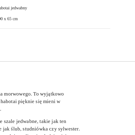
abotai jedwabny
00 x 65 cm
nika morwowego. To wyjątkowo
habotai pięknie się mieni w
.
 szale jedwabne, takie jak ten
 jak ślub, studniówka czy sylwester.