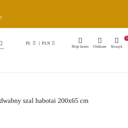
y.
0
|
PL
PLN
Moje konto
Ulubione
Koszyk
dwabny szal habotai 200x65 cm