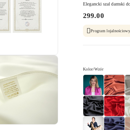
Elegancki szal damski d
cena:
299.00
Program lojalnościowy
Wariant
Kolor/Wzór