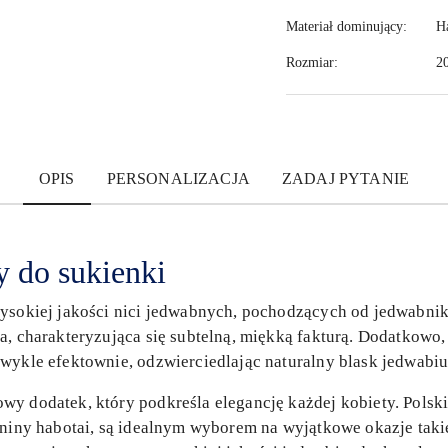
Materiał dominujący:
H
Rozmiar:
2
OPIS
PERSONALIZACJA
ZADAJ PYTANIE
y do sukienki
wysokiej jakości nici jedwabnych, pochodzących od jedwab
a, charakteryzująca się subtelną, miękką fakturą. Dodatkowo, 
wykle efektownie, odzwierciedlając naturalny blask jedwabiu
y dodatek, który podkreśla elegancję każdej kobiety. Polskie
aniny habotai, są idealnym wyborem na wyjątkowe okazje takie