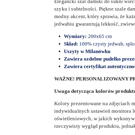
Elegancki szal damski do sukni wiec
szyku i subtelności. Piękne szale da
modny akcent, który sprawia, że ka
jedwabiu gwarantują lekkość, zwiew
Wymiary:
200x65 cm
Skład:
100% czysty jedwab, splo
Uszyty
w Milanówku
Zawiera ozdobne pudełko prez
Zawiera certyfikat autentyczno
WAŻNE! PERSONALIZOWANY PR
Uwaga dotycząca kolorów produkt
Kolory prezentowane na zdjęciach mo
indywidualnych ustawień monitora lu
oświetleniowych, w jakich wykonywan
rzeczywisty wygląd produktu, jedn