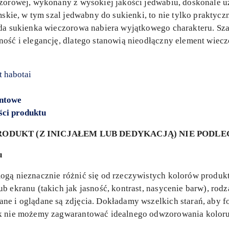
zorowej, wykonany z wysokiej jakości jedwabiu, doskonale uzu
mskie, w tym szal jedwabny do sukienki, to nie tylko praktycz
żda sukienka wieczorowa nabiera wyjątkowego charakteru. Sza
ność i elegancję, dlatego stanowią nieodłączny element wiec
t habotai
entowe
ści produktu
ODUKT (Z INICJAŁEM LUB DEDYKACJĄ) NIE PODL
u
gą nieznacznie różnić się od rzeczywistych kolorów produkt
b ekranu (takich jak jasność, kontrast, nasycenie barw), rod
e i oglądane są zdjęcia. Dokładamy wszelkich starań, aby fo
ak nie możemy zagwarantować idealnego odwzorowania koloru