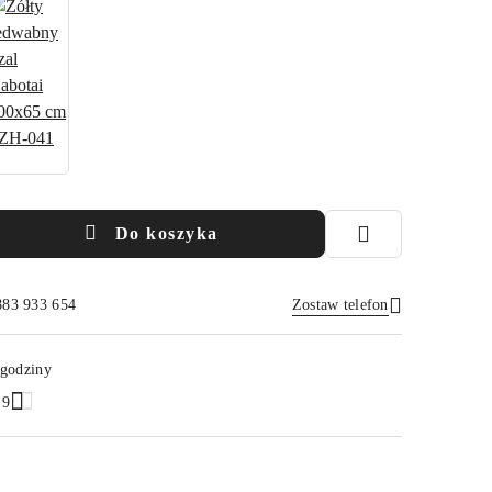
Do koszyka
883 933 654
Zostaw telefon
Wyślij
 godziny
.9