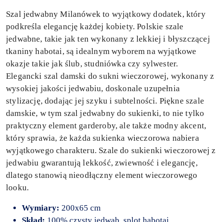
Szal jedwabny Milanówek to wyjątkowy dodatek, który
podkreśla elegancję każdej kobiety. Polskie szale
jedwabne, takie jak ten wykonany z lekkiej i błyszczącej
tkaniny habotai, są idealnym wyborem na wyjątkowe
okazje takie jak ślub, studniówka czy sylwester.
Elegancki szal damski do sukni wieczorowej, wykonany z
wysokiej jakości jedwabiu, doskonale uzupełnia
stylizację, dodając jej szyku i subtelności. Piękne szale
damskie, w tym szal jedwabny do sukienki, to nie tylko
praktyczny element garderoby, ale także modny akcent,
który sprawia, że każda sukienka wieczorowa nabiera
wyjątkowego charakteru. Szale do sukienki wieczorowej z
jedwabiu gwarantują lekkość, zwiewność i elegancję,
dlatego stanowią nieodłączny element wieczorowego
looku.
Wymiary:
200x65 cm
Skład:
100% czysty jedwab, splot habotai