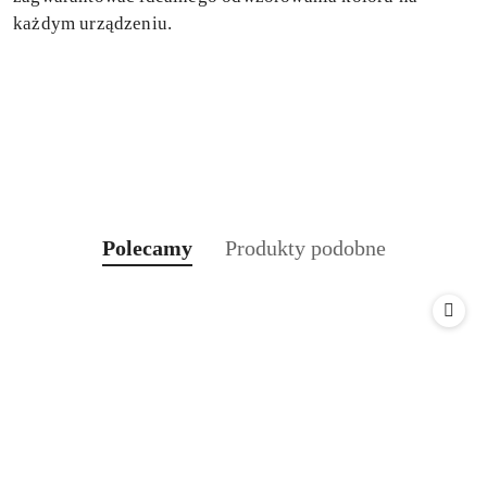
każdym urządzeniu.
Produkty
Produkty
Polecamy
Produkty podobne
Pomiń karuzelę produktów
o
o
statusie:
statusie: