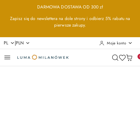
Przejdź do treści głównej
Przejdź do wyszukiwarki
Przejdź do moje konto
Przejdź do menu głównego
Przejdź do opisu produktu
Przejdź do stopki
DARMOWA DOSTAWA OD 300 zł
Zapisz się do newslettera na dole strony i odbierz 5% rabatu na
pierwsze zakupy.
|
PL
PLN
Moje konto