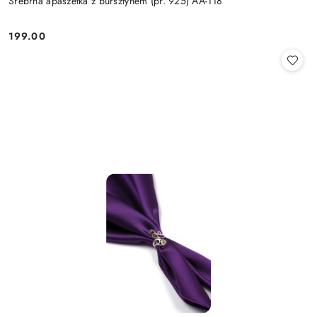
Srebrna apaszetka z bursztynem (pr. 925) AA-118
199.00
Cena: