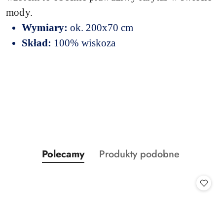
mody.
Wymiary:
ok. 200x70 cm
Skład:
100% wiskoza
Produkty
Produkty
Polecamy
Produkty podobne
Pomiń karuzelę produktów
o
o
statusie:
statusie: