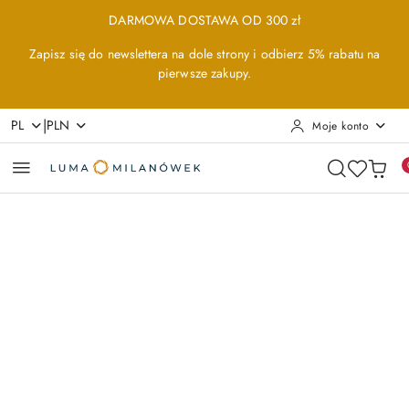
Przejdź do treści głównej
Przejdź do wyszukiwarki
Przejdź do moje konto
Przejdź do menu głównego
Przejdź do opisu produktu
Przejdź do stopki
DARMOWA DOSTAWA OD 300 zł
Zapisz się do newslettera na dole strony i odbierz 5% rabatu na
pierwsze zakupy.
|
PL
PLN
Moje konto