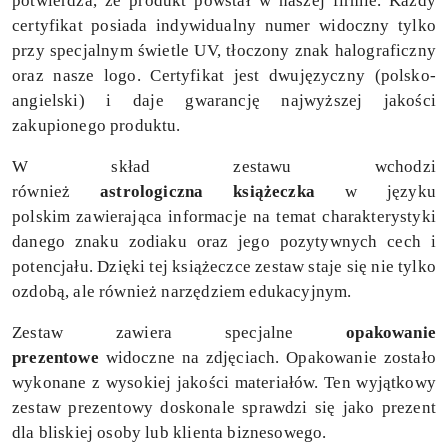
potwierdza, że produkt powstał w naszej firmie. Każdy
certyfikat posiada indywidualny numer widoczny tylko
przy specjalnym świetle UV, tłoczony znak halograficzny
oraz nasze logo. Certyfikat jest dwujęzyczny (polsko-
angielski) i daje gwarancję najwyższej jakości
zakupionego produktu.
W skład zestawu wchodzi
również
astrologiczna
książeczka
w języku
polskim
zawierająca informacje na temat charakterystyki
danego znaku zodiaku oraz jego pozytywnych cech i
potencjału. Dzięki tej książeczce zestaw staje się nie tylko
ozdobą, ale również narzędziem edukacyjnym.
Zestaw zawiera specjalne
opakowanie
prezentowe
widoczne na zdjęciach. Opakowanie zostało
wykonane z wysokiej jakości materiałów. Ten wyjątkowy
zestaw prezentowy doskonale sprawdzi się jako prezent
dla bliskiej osoby lub klienta biznesowego.