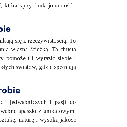
 która łączy funkcjonalność i
bie
kają się z rzeczywistością. To
nia własną ścieżką. Ta chusta
ry pomoże Ci wyrazić siebie i
łych światów, gdzie spełniają
robie
ji jedwabniczych i pasji do
edwabne apaszki z unikatowymi
sztukę, naturę i wysoką jakość