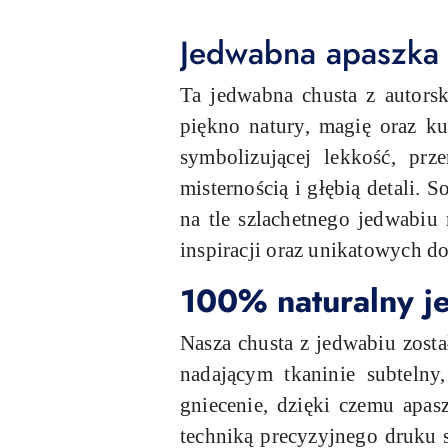
Jedwabna apaszka p
Ta jedwabna chusta z autorsk
piękno natury, magię oraz ku
symbolizującej lekkość, pr
misternością i głębią detali.
na tle szlachetnego jedwabi
inspiracji oraz unikatowych d
100% naturalny je
Nasza chusta z jedwabiu zost
nadającym tkaninie subtelny
gniecenie, dzięki czemu apa
techniką precyzyjnego druku są