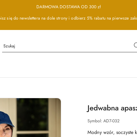
DARMOWA DOSTAWA OD 300 zł
isz się do newslettera na dole strony i odbierz 5% rabatu na pierwsze zak
Jedwabna apas
Symbol:
AD7-032
Modny wzór, soczyste k