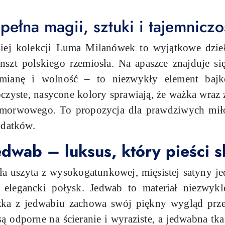
ełna magii, sztuki i tajemniczo
iej kolekcji Luma Milanówek to wyjątkowe dzieł
nszt polskiego rzemiosła. Na apaszce znajduje s
zemianę i wolność – to niezwykły element bajk
 Soczyste, nasycone kolory sprawiają, że ważka wraz
u morwowego. To propozycja dla prawdziwych miło
odatków.
dwab – luksus, który pieści s
ała uszyta z wysokogatunkowej, mięsistej satyny j
, elegancki połysk. Jedwab to materiał niezwykl
szka z jedwabiu zachowa swój piękny wygląd prz
 odporne na ścieranie i wyraziste, a jedwabna tkan