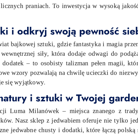
licznych praniach. To inwestycja w wysoką jakość,
ki i odkryj swoją pewność sie
at bajkowej sztuki, gdzie fantastyka i magia przeni
 wewnętrznej siły, która dodaje odwagi do podąża
dodatek – to osobisty talizman pełen magii, któ
owe wzory pozwalają na chwilę ucieczki do niezwyk
aje się wyjątkowy.
tury i sztuki w Twojej garde
cji Luma Milanówek – miejsca znanego z tradyc
tków. Nasz sklep z jedwabiem oferuje nie tylko j
ne jedwabne chusty i dodatki, które łączą polską 