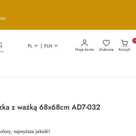
upy.
|
PL
PLN
Moje konto
Ulubione
Koszyk
zka z ważką 68x68cm AD7-032
olory, najwyższa jakość!