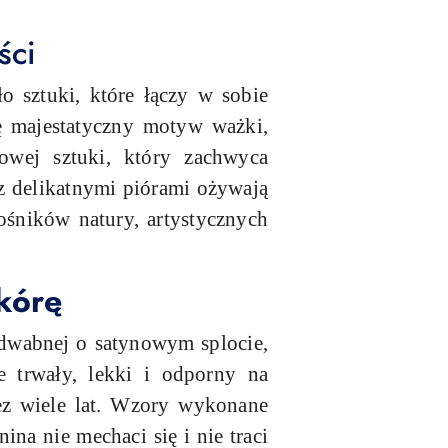
ści
o sztuki, które łączy w sobie
ię majestatyczny motyw ważki,
owej sztuki, który zachwyca
 z delikatnymi piórami ożywają
śników natury, artystycznych
kórę
edwabnej o satynowym splocie,
e trwały, lekki i odporny na
ez wiele lat. Wzory wykonane
ina nie mechaci się i nie traci