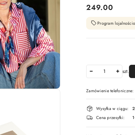
cena:
249.00
Program lojalnościo
Ilość
szt.
Zamówienie telefoniczne
Dostępność
Wysyłka w ciągu:
2
i
Cena przesyłki:
1
dostawa