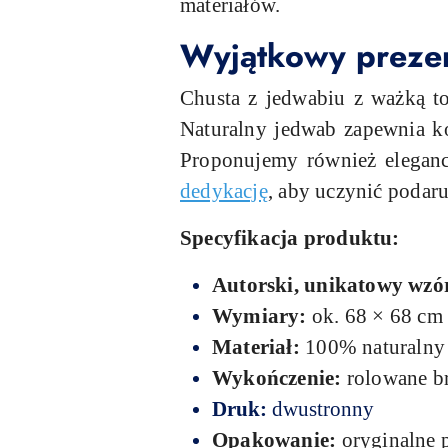
materiałów.
Wyjątkowy prezen
Chusta z jedwabiu z ważką to
Naturalny jedwab zapewnia ko
Proponujemy również eleganc
dedykację
, aby uczynić podar
Specyfikacja produktu:
Autorski, unikatowy wz
Wymiary:
ok. 68 × 68 cm 
Materiał:
100% naturalny
Wykończenie:
rolowane b
Druk:
dwustronny
Opakowanie:
oryginalne 