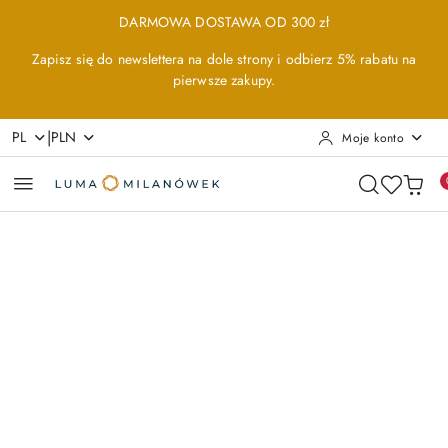
Przejdź do treści głównej
Przejdź do wyszukiwarki
Przejdź do moje konto
Przejdź do menu głównego
Przejdź do opisu produktu
Przejdź do stopki
DARMOWA DOSTAWA OD 300 zł
Zapisz się do newslettera na dole strony i odbierz 5% rabatu na
pierwsze zakupy.
|
PL
PLN
Moje konto