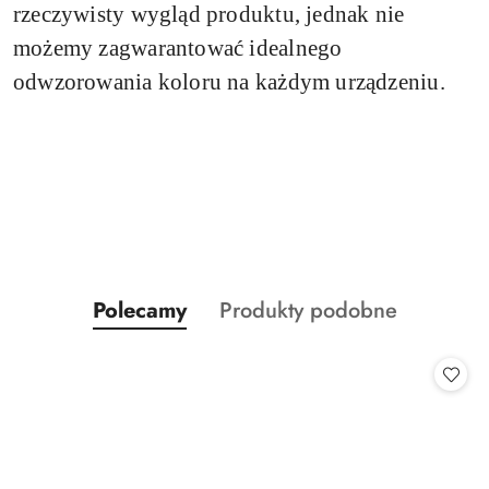
rzeczywisty wygląd produktu, jednak nie
możemy zagwarantować idealnego
odwzorowania koloru na każdym urządzeniu.
Produkty
Produkty
Polecamy
Produkty podobne
Pomiń karuzelę produktów
o
o
statusie:
statusie: