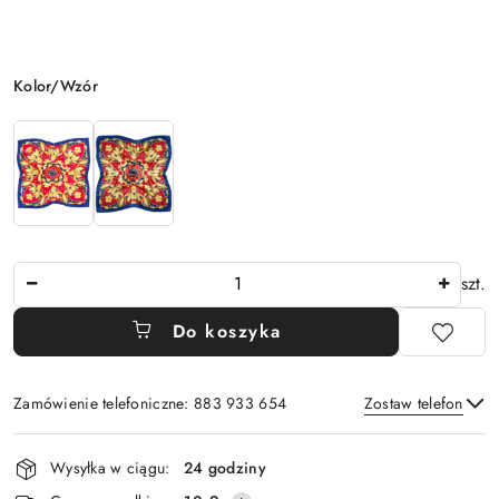
Wariant
Kolor/Wzór
Ilość
szt.
Do koszyka
Zamówienie telefoniczne: 883 933 654
Zostaw telefon
Dostępność
Wysyłka w ciągu:
24 godziny
i