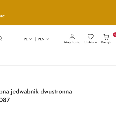
upy.
|
PL
PLN
Moje konto
Ulubione
Koszyk
bna jedwabnik dwustronna
087