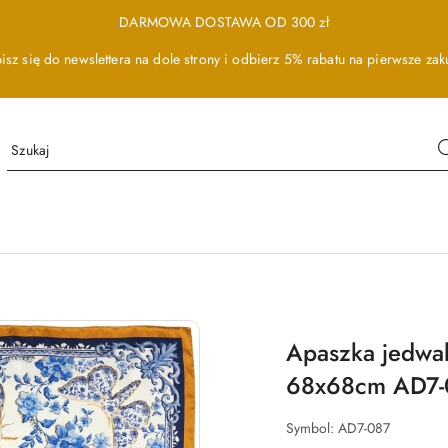
DARMOWA DOSTAWA OD 300 zł
isz się do newslettera na dole strony i odbierz 5% rabatu na pierwsze zak
Apaszka jedwa
68x68cm AD7-
Symbol:
AD7-087