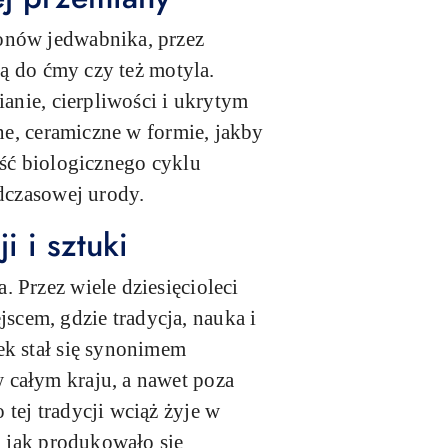
onów jedwabnika, przez
ną do ćmy czy też motyla.
ianie, cierpliwości i ukrytym
ne, ceramiczne w formie, jakby
ość biologicznego cyklu
adczasowej urody.
 i sztuki
 Przez wiele dziesięcioleci
cem, gdzie tradycja, nauka i
ek stał się synonimem
 całym kraju, a nawet poza
tej tradycji wciąż żyje w
a jak produkowało się