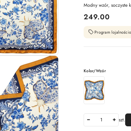
Modny wzór, soczyste k
cena:
249.00
Program lojalnościo
Wariant
Kolor/Wzór
Ilość
szt.