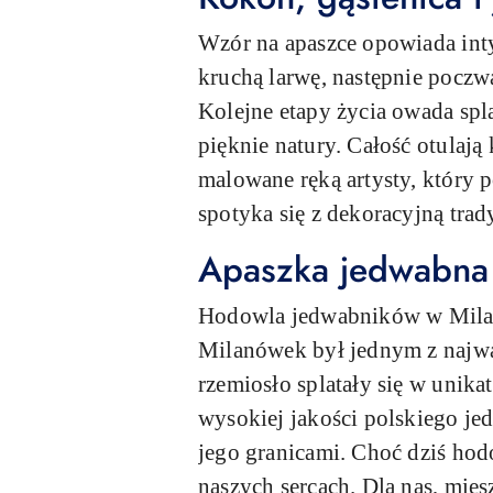
Wzór na apaszce opowiada int
kruchą larwę, następnie poczwa
Kolejne etapy życia owada spla
pięknie natury. Całość otulają
malowane ręką artysty, który 
spotyka się z dekoracyjną tra
Apaszka jedwabna M
Hodowla jedwabników w Milanów
Milanówek był jednym z najwa
rzemiosło splatały się w unik
wysokiej jakości polskiego je
jego granicami. Choć dziś hod
naszych sercach. Dla nas, mies