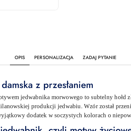
OPIS
PERSONALIZACJA
ZADAJ PYTANIE
 damska z przesłaniem
tywem jedwabnika morwowego to subtelny hołd zł
ilanowskiej produkcji jedwabiu. Wzór został przeni
wyjątkowy dodatek w soczystych kolorach o niepow
 jedwabnik, czyli motyw życiow