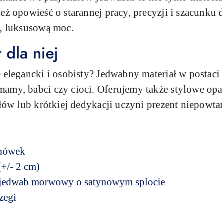
eż opowieść o starannej pracy, precyzji i szacunku 
ą, luksusową moc.
dla niej
 elegancki i osobisty? Jedwabny materiał w postaci 
mamy, babci czy cioci. Oferujemy także stylowe o
ałów lub krótkiej dedykacji uczyni prezent niepowt
anówek
(+/- 2 cm)
 jedwab morwowy o satynowym splocie
zegi