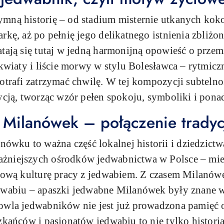
ymną historię – od stadium misternie utkanych kok
rkę, aż po pełnię jego delikatnego istnienia zbliżo
tają się tutaj w jedną harmonijną opowieść o przem
 kwiaty i liście morwy w stylu Bolesławca – rytmicz
potrafi zatrzymać chwilę. W tej kompozycji subteln
dycją, tworząc wzór pełen spokoju, symboliki i pon
ilanówek – połączenie tradycji
ku to ważna część lokalnej historii i dziedzictwa.
żniejszych ośrodków jedwabnictwa w Polsce – miejs
atową kulturę pracy z jedwabiem. Z czasem Milanów
dwabiu – apaszki jedwabne Milanówek były znane w
owla jedwabników nie jest już prowadzona pamięć o 
zkańców i pasjonatów jedwabiu to nie tylko histori