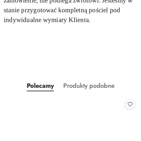
zamówienie, nie podlega zwrotowi.
Jesteśmy w
stanie przygotować kompletną pościel pod
indywidualne wymiary Klienta.
Produkty
Produkty
Polecamy
Produkty podobne
Pomiń karuzelę produktów
o
o
statusie:
statusie: