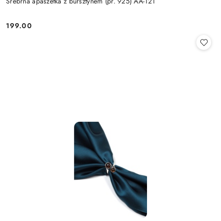
Srebrna apaszetka z bursztynem (pr. 925) AA-121
199.00
Cena: