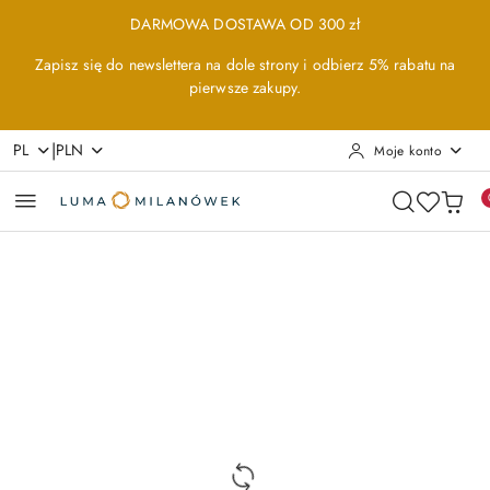
Przejdź do treści głównej
Przejdź do wyszukiwarki
Przejdź do moje konto
Przejdź do menu głównego
Przejdź do opisu produktu
Przejdź do stopki
DARMOWA DOSTAWA OD 300 zł
Zapisz się do newslettera na dole strony i odbierz 5% rabatu na
pierwsze zakupy.
|
PL
PLN
Moje konto