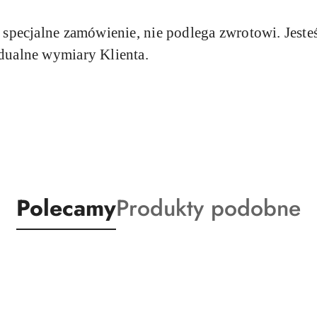
a specjalne zamówienie, nie podlega zwrotowi.
Jest
dualne wymiary Klienta.
Produkty
Produkty
Polecamy
Produkty podobne
o
o
statusie:
statusie: