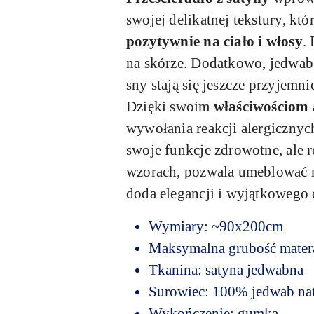
swojej delikatnej tekstury, kt
pozytywnie na ciało i włosy
.
na skórze. Dodatkowo, jedwab j
sny stają się jeszcze przyjemn
Dzięki swoim
właściwościom 
wywołania reakcji alergicznych
swoje funkcje zdrowotne, ale 
wzorach, pozwala umeblować na
doda elegancji i wyjątkowego c
Wymiary: ~90x200cm
Maksymalna grubość mater
Tkanina: satyna jedwabna
Surowiec: 100% jedwab na
Wykończenie: gumka