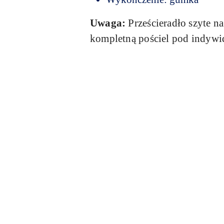
Uwaga:
Prześcieradło szyte n
kompletną pościel pod indywi
Pomiń karuzelę produktów