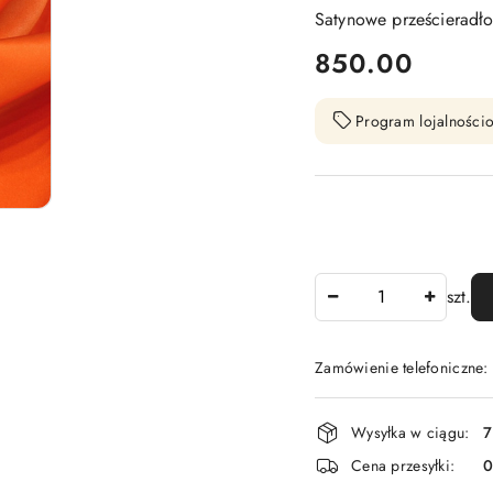
Satynowe prześcieradł
cena:
850.00
Program lojalnościo
Ilość
szt.
Zamówienie telefoniczne
Dostępność
Wysyłka w ciągu:
7
i
Cena przesyłki:
dostawa