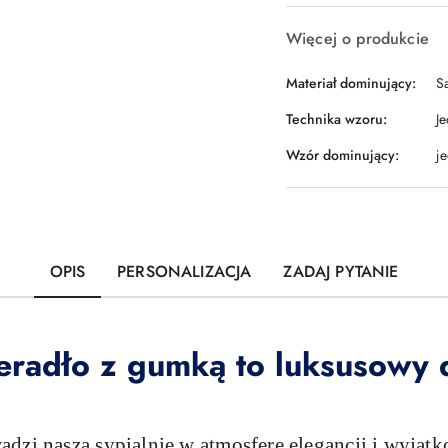
Więcej o produkcie
Materiał dominujący:
S
Technika wzoru:
J
Wzór dominujący:
j
OPIS
PERSONALIZACJA
ZADAJ PYTANIE
eradło z gumką to luksusowy
dzi naszą sypialnię w atmosferę elegancji i wyjątk