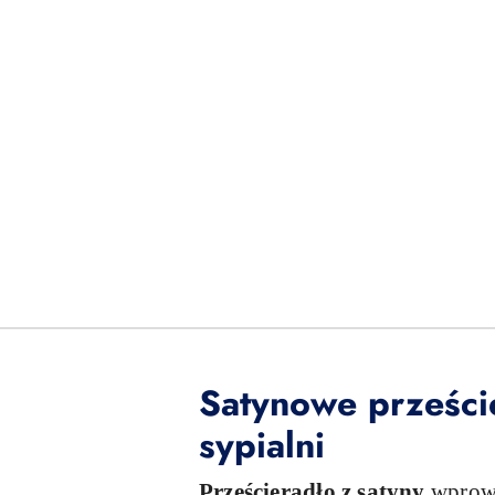
Satynowe prześci
sypialni
Prześcieradło z satyny
wprowa