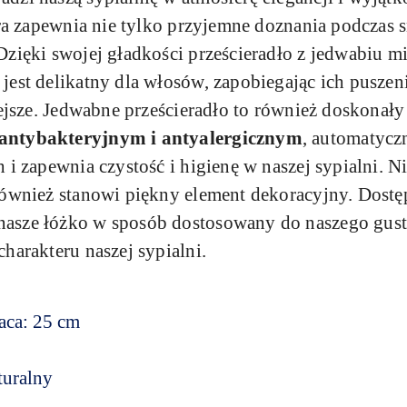
óra zapewnia nie tylko przyjemne doznania podczas 
 Dzięki swojej gładkości prześcieradło z jedwabiu mi
est delikatny dla włosów, zapobiegając ich puszeni
iejsze. Jedwabne prześcieradło to również doskonały
antybakteryjnym i antyalergicznym
, automatycz
 i zapewnia czystość i higienę w naszej sypialni. N
również stanowi piękny element dekoracyjny. Dostę
sze łóżko w sposób dostosowany do naszego gustu 
harakteru naszej sypialni.
aca: 25 cm
turalny