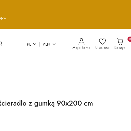
upy.
|
PL
PLN
Moje konto
Ulubione
Koszyk
ścieradło z gumką 90x200 cm