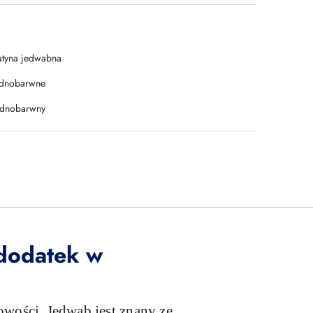
atyna jedwabna
ednobarwne
ednobarwny
 dodatek w
owości. Jedwab jest znany ze