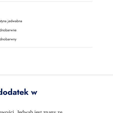
atyna jedwabna
ednobarwne
ednobarwny
 dodatek w
owości. Jedwab jest znany ze