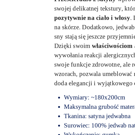
swojej delikatnej tekstury, kt
pozytywnie na ciało i włosy
.
na skórze. Dodatkowo, jedwab j
sny stają się jeszcze przyjemn
Dzięki swoim
właściwościom 
wywołania reakcji alergicznych
swoje funkcje zdrowotne, ale 
wzorach, pozwala umeblować na
doda elegancji i wyjątkowego c
Wymiary: ~180x200cm
Maksymalna grubość mater
Tkanina: satyna jedwabna
Surowiec: 100% jedwab na
Wykończenie: gumka