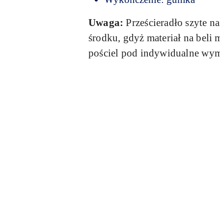
Uwaga:
Prześcieradło szyte n
środku, gdyż materiał na bel
pościel pod indywidualne wym
Pomiń karuzelę produktów