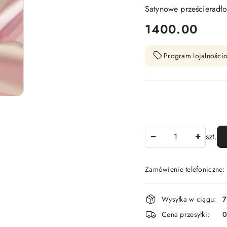
Satynowe prześcieradł
cena:
1400.00
Program lojalnościo
Ilość
szt.
Zamówienie telefoniczne
Dostępność
Wysyłka w ciągu:
7
i
Cena przesyłki:
dostawa