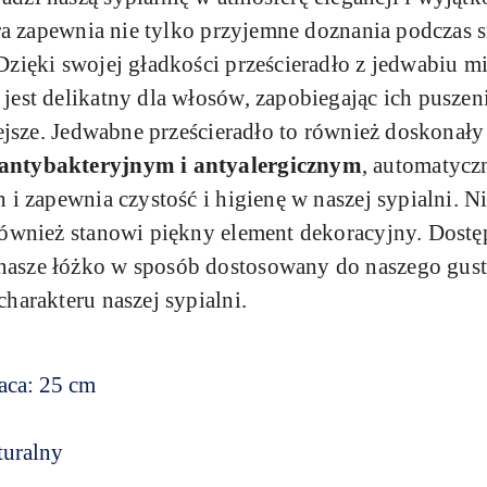
óra zapewnia nie tylko przyjemne doznania podczas 
 Dzięki swojej gładkości prześcieradło z jedwabiu mi
est delikatny dla włosów, zapobiegając ich puszeni
iejsze. Jedwabne prześcieradło to również doskonały
antybakteryjnym i antyalergicznym
, automatycz
 i zapewnia czystość i higienę w naszej sypialni. N
również stanowi piękny element dekoracyjny. Dostę
sze łóżko w sposób dostosowany do naszego gustu 
harakteru naszej sypialni.
aca: 25 cm
turalny