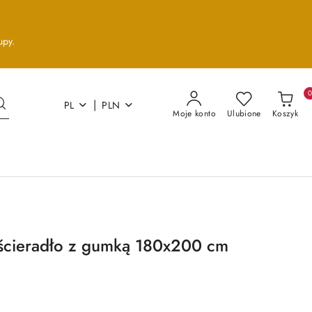
upy.
|
PL
PLN
Moje konto
Ulubione
Koszyk
ścieradło z gumką 180x200 cm