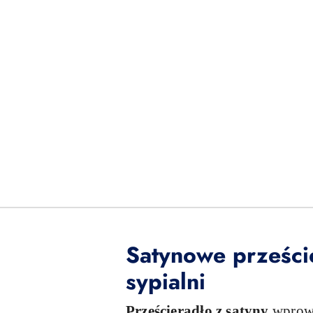
Satynowe prześci
sypialni
Prześcieradło z satyny
wprowa