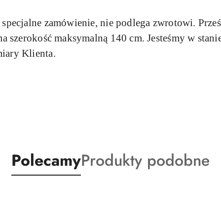
a specjalne zamówienie, nie podlega zwrotowi. Prze
i ma szerokość maksymalną 140 cm. Jesteśmy w stan
iary Klienta.
Produkty
Produkty
Polecamy
Produkty podobne
o
o
statusie:
statusie: