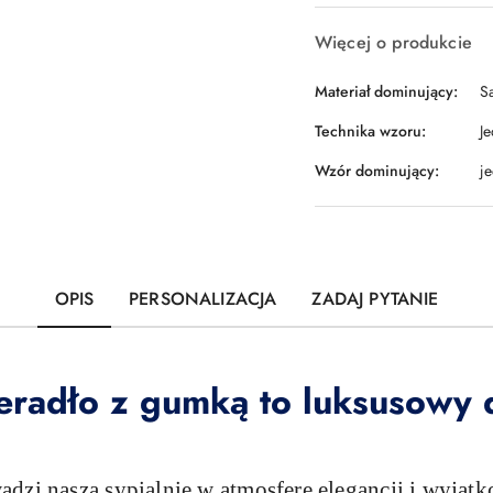
Więcej o produkcie
Materiał dominujący:
S
Technika wzoru:
J
Wzór dominujący:
j
OPIS
PERSONALIZACJA
ZADAJ PYTANIE
eradło z gumką to luksusowy
dzi naszą sypialnię w atmosferę elegancji i wyjątk