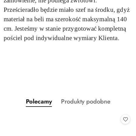
zamówienie, nie podlega zwrotowi.
Prześcieradło
będzie miało szef na środku, gdyż
materiał na beli ma szerokość maksymalną 140
cm. Jesteśmy w stanie przygotować kompletną
pościel pod indywidualne wymiary Klienta.
Produkty
Produkty
Polecamy
Produkty podobne
Pomiń karuzelę produktów
o
o
statusie:
statusie: