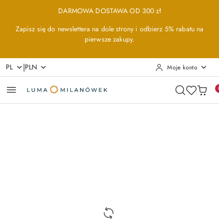
Przejdź do treści głównej
Przejdź do wyszukiwarki
Przejdź do moje konto
Przejdź do menu głównego
Przejdź do opisu produktu
Przejdź do stopki
DARMOWA DOSTAWA OD 300 zł
Zapisz się do newslettera na dole strony i odbierz 5% rabatu na
pierwsze zakupy.
|
PL
PLN
Moje konto