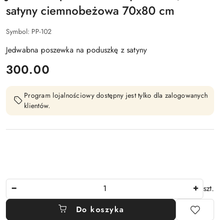
satyny ciemnobeżowa 70x80 cm
Symbol:
PP-102
Jedwabna poszewka na poduszkę z satyny
cena:
300.00
Program lojalnościowy dostępny jest tylko dla zalogowanych
klientów.
Ilość
szt.
Do koszyka