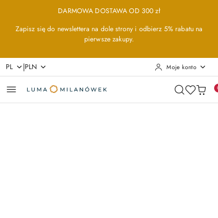
Przejdź do treści głównej
Przejdź do wyszukiwarki
Przejdź do moje konto
Przejdź do menu głównego
Przejdź do opisu produktu
Przejdź do stopki
DARMOWA DOSTAWA OD 300 zł
Zapisz się do newslettera na dole strony i odbierz 5% rabatu na
pierwsze zakupy.
|
PL
PLN
Moje konto