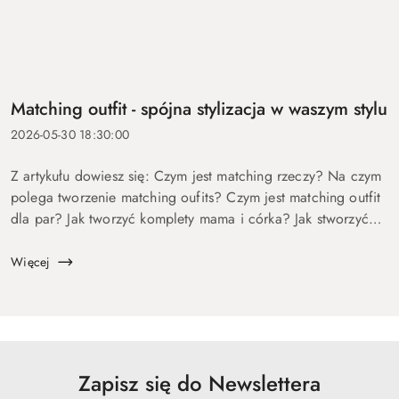
Matching outfit - spójna stylizacja w waszym stylu
2026-05-30 18:30:00
Z artykułu dowiesz się: Czym jest matching rzeczy? Na czym
polega tworzenie matching oufits? Czym jest matching outfit
dla par? Jak tworzyć komplety mama i córka? Jak stworzyć
identyczny look modowy? Może zacznijmy od pewnego
ciekawego mechanizmu...
Więcej
Zapisz się do Newslettera