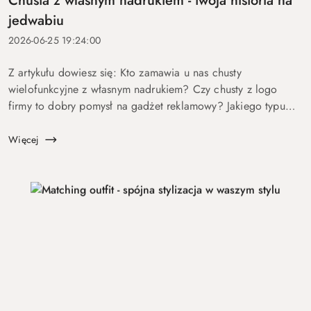
Chusta z własnym nadrukiem - twoja historia na
jedwabiu
2026-06-25 19:24:00
Z artykułu dowiesz się: Kto zamawia u nas chusty
wielofunkcyjne z własnym nadrukiem? Czy chusty z logo
firmy to dobry pomysł na gadżet reklamowy? Jakiego typu
produkty według indywidualnego projektu oferuje marka
Luma Milanówek? Dla kogo chusty r...
Więcej