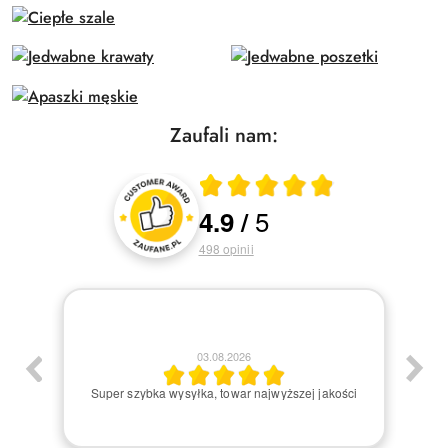
Zaufali nam:
Średnia ocena 4.9 z 5
5
4.9
/
Oceny i recenzje klientów
498
opinii
03.08.2026
am:)
Super szybka wysyłka, towar najwyższej jakości