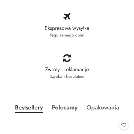
Ekspresowa wysyłka
Tego samego dnia!
Zwroty i reklamacje
Szybko i bezpłatnie
Produkty o statusie:
Produkty o statusie:
Produkty o statusi
Bestsellery
Polecamy
Opakowania
Pomiń karuzelę produktów