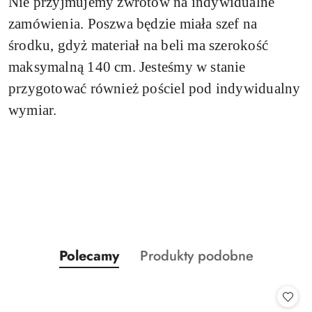
Nie przyjmujemy zwrotów na indywidualne
zamówienia.
Poszwa będzie miała szef na
środku, gdyż materiał na beli ma szerokość
maksymalną 140 cm. Jesteśmy w stanie
przygotować również pościel pod indywidualny
wymiar.
Produkty
Produkty
Polecamy
Produkty podobne
Pomiń karuzelę produktów
o
o
statusie:
statusie: