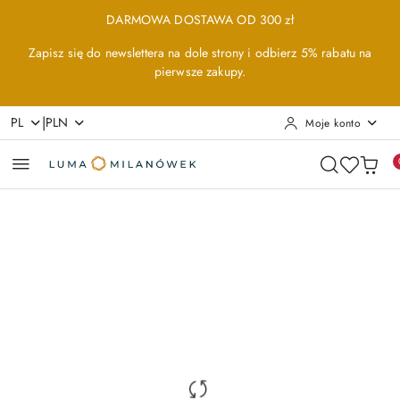
Przejdź do treści głównej
Przejdź do wyszukiwarki
Przejdź do moje konto
Przejdź do menu głównego
Przejdź do opisu produktu
Przejdź do stopki
DARMOWA DOSTAWA OD 300 zł
Zapisz się do newslettera na dole strony i odbierz 5% rabatu na
pierwsze zakupy.
|
PL
PLN
Moje konto