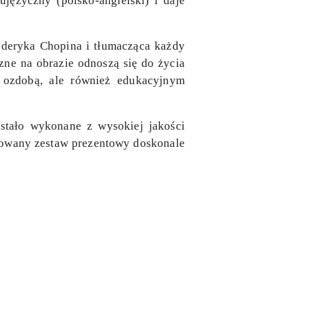
ujęzyczny (polsko-angielski) i daje
deryka Chopina i tłumacząca każdy
zne na obrazie odnoszą się do życia
o ozdobą, ale również edukacyjnym
stało wykonane z wysokiej jakości
kowany zestaw prezentowy doskonale