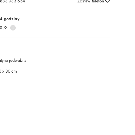
: 883 933 654
Zostaw telefon
Wyślij
4 godziny
0.9
atyna jedwabna
0 x 30 cm