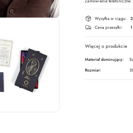
Zamówienie telefoniczne
Dostępność
Wysyłka w ciągu:
2
i
Cena przesyłki:
1
dostawa
Więcej o produkcie
Materiał dominujący:
S
Rozmiar:
3