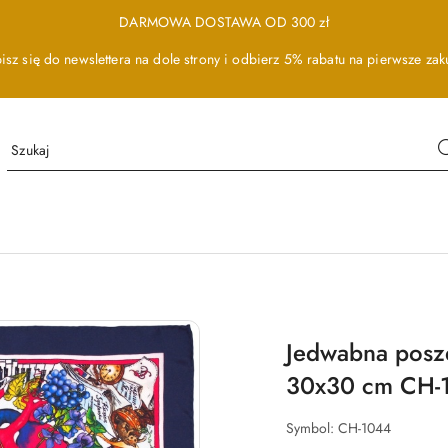
DARMOWA DOSTAWA OD 300 zł
isz się do newslettera na dole strony i odbierz 5% rabatu na pierwsze zak
Jedwabna posz
30x30 cm CH-
Symbol:
CH-1044