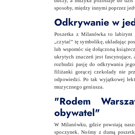
duszy, a muzyka pozostaje do dziś
sposoby, między innymi poprzez jed
Odkrywanie w jed
Poszetka z Milanówka to labirynt
„czytać” tę symbolikę, układając p
lub wspomóc się dołączoną książecz
ukrytych znaczeń jest fascynujące, 
rozbudzi pasję do odkrywania jeg
filiżanki gorącej czekolady nie p
odpowiedzi. Po tak wyjątkowej lekt
muzycznego geniusza.
"Rodem Warszaw
obywatel"
W Milanówku, gdzie powstają nasz
spoczynek. Nośmy z dumą poszetkę