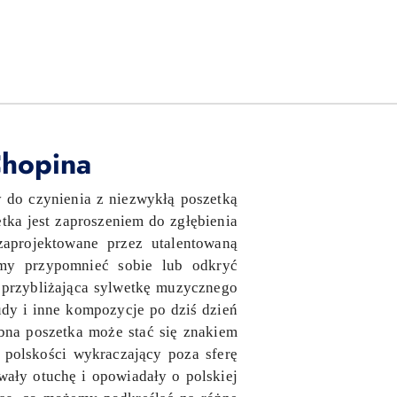
Chopina
 do czynienia z niezwykłą poszetką
ka jest zaproszeniem do zgłębienia
zaprojektowane przez utalentowaną
żemy przypomnieć sobie lub odkryć
a przybliżająca sylwetkę muzycznego
udy i inne kompozycje po dziś dzień
bna poszetka może stać się znakiem
 polskości wykraczający poza sferę
ały otuchę i opowiadały o polskiej