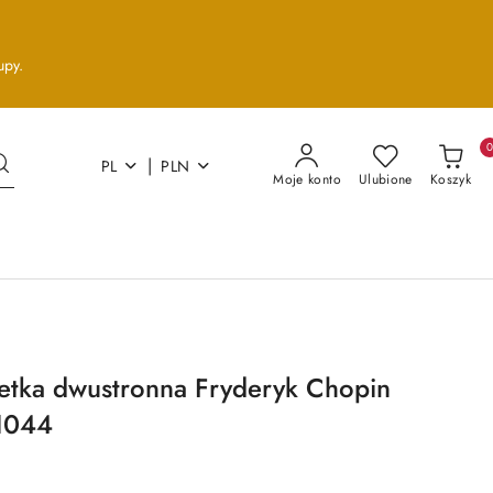
upy.
|
PL
PLN
Moje konto
Ulubione
Koszyk
etka dwustronna Fryderyk Chopin
1044