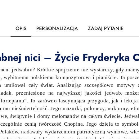
OPIS
PERSONALIZACJA
ZADAJ PYTANIE
bnej nici – Życie Fryderyka 
ment jedwabiu? Krótkie spojrzenie nie wystarczy, gdy mamy
 wybitnemu polskiemu kompozytorowi i pianiście. Ta poszet
ego umiłował cały świat. Analizując szczegółowo motywy 
ziadak, przeniesione na najwyższej jakości jedwab, mo
 fortepianu”. To zarówno fascynująca przygoda, jak i lekcj
 mu nieśmiertelność. Jego mazurki, polonezy, nokturny, eti
towe, świątynie i domy melomanów na całym świecie. Jedwa
czególnie cenią twórczość Chopina. Jego dzieła to symbol
Polaków, nadawały wydarzeniom patriotyczną wymowę, wlew