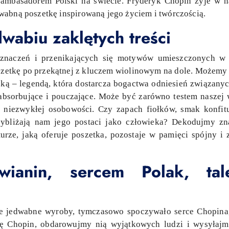
 ambasadorem Polski na świecie. Fryderyk Chopin żyje w 
wabną poszetkę inspirowaną jego życiem i twórczością.
wabiu zaklętych treści
 znaczeń i przenikających się motywów umieszczonych w 
oszetkę po przekątnej z kluczem wiolinowym na dole. Możemy 
ką – legendą, która dostarcza bogactwa odniesień związanyc
absorbujące i pouczające. Może być zarówno testem naszej w
o niezwykłej osobowości. Czy zapach fiołków, smak konfit
rzybliżają nam jego postaci jako człowieka? Dekodujmy z
urze, jaką oferuje poszetka, pozostaje w pamięci spójny i 
ianin, sercem Polak, ta
e jedwabne wyroby, tymczasowo spoczywało serce Chopina,
 Chopin, obdarowujmy nią wyjątkowych ludzi i wysyłajmy