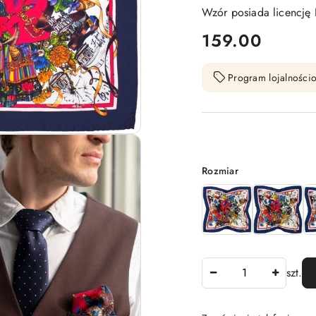
Wzór posiada licencję
cena:
159.00
Program lojalnościo
Wariant
Rozmiar
Ilość
szt.