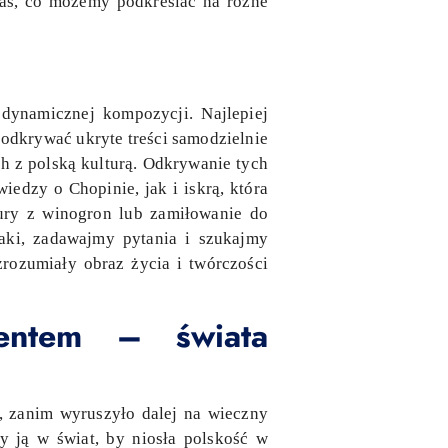
nas, co możemy podkreślać na różne
dynamicznej kompozycji. Najlepiej
odkrywać ukryte treści samodzielnie
h z polską kulturą. Odkrywanie tych
iedzy o Chopinie, jak i iskrą, która
ury z winogron lub zamiłowanie do
naki, zadawajmy pytania i szukajmy
zrozumiały obraz życia i twórczości
lentem – świata
 zanim wyruszyło dalej na wieczny
 ją w świat, by niosła polskość w