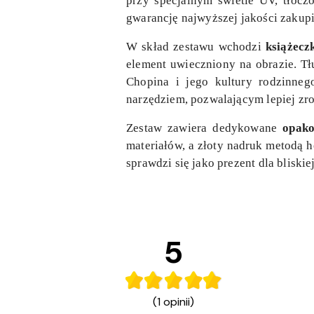
przy specjalnym świetle UV, tłoczo
gwarancję najwyższej jakości zakup
W skład zestawu wchodzi
książecz
element uwieczniony na obrazie. Tł
Chopina i jego kultury rodzinneg
narzędziem, pozwalającym lepiej zr
Zestaw zawiera dedykowane
opako
materiałów, a złoty nadruk metodą
sprawdzi się jako prezent dla bliski
5
(1 opinii)