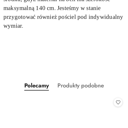
maksymalną 140 cm. Jesteśmy w stanie
przygotować również pościel pod indywidualny
wymiar.
Produkty
Produkty
Polecamy
Produkty podobne
Pomiń karuzelę produktów
o
o
statusie:
statusie: