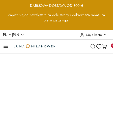
Przejdź do treści głównej
Przejdź do wyszukiwarki
Przejdź do moje konto
Przejdź do menu głównego
Przejdź do opisu produktu
Przejdź do stopki
DARMOWA DOSTAWA OD 300 zł
Zapisz się do newslettera na dole strony i odbierz 5% rabatu na
pierwsze zakupy.
|
PL
PLN
Moje konto