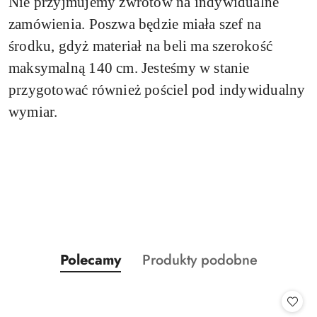
Nie przyjmujemy zwrotów na indywidualne
zamówienia.
Poszwa będzie miała szef na
środku, gdyż materiał na beli ma szerokość
maksymalną 140 cm. Jesteśmy w stanie
przygotować również pościel pod indywidualny
wymiar.
Produkty
Produkty
Polecamy
Produkty podobne
Pomiń karuzelę produktów
o
o
statusie:
statusie: