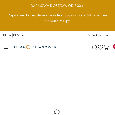
Przejdź do treści głównej
Przejdź do wyszukiwarki
Przejdź do moje konto
Przejdź do menu głównego
Przejdź do opisu produktu
Przejdź do stopki
DARMOWA DOSTAWA OD 300 zł
Zapisz się do newslettera na dole strony i odbierz 5% rabatu na
pierwsze zakupy.
|
PL
PLN
Moje konto