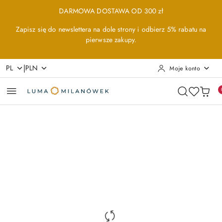
Przejdź do treści głównej
Przejdź do wyszukiwarki
Przejdź do moje konto
Przejdź do menu głównego
Przejdź do opisu produktu
Przejdź do stopki
DARMOWA DOSTAWA OD 300 zł
Zapisz się do newslettera na dole strony i odbierz 5% rabatu na
pierwsze zakupy.
|
PL
PLN
Moje konto