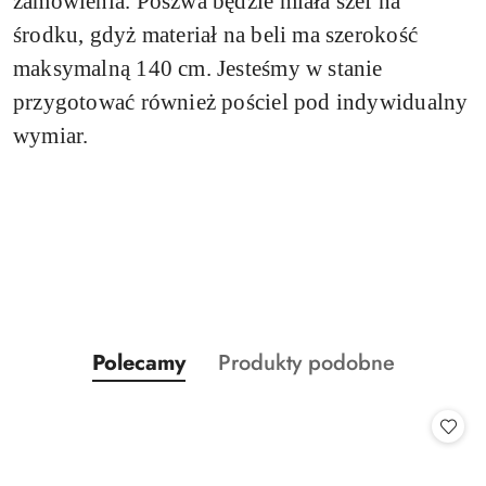
zamówienia.
Poszwa będzie miała szef na
środku, gdyż materiał na beli ma szerokość
maksymalną 140 cm. Jesteśmy w stanie
przygotować również pościel pod indywidualny
wymiar.
Produkty
Produkty
Polecamy
Produkty podobne
Pomiń karuzelę produktów
o
o
statusie:
statusie: