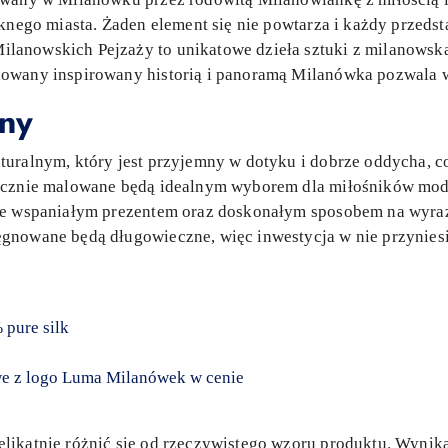
ęknego miasta. Żaden element się nie powtarza i każdy przeds
anowskich Pejzaży to unikatowe dzieła sztuki z milanowską d
owany inspirowany historią i panoramą Milanówka pozwala w
zny
turalnym, który jest przyjemny w dotyku i dobrze oddycha, 
ęcznie malowane będą idealnym wyborem dla miłośników mody
ie wspaniałym prezentem oraz doskonałym sposobem na wyraż
nowane będą długowieczne, więc inwestycja w nie przyniesie
pure silk
e z logo Luma Milanówek w cenie
ikatnie różnić się od rzeczywistego wzoru produktu. Wynika 