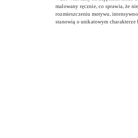
malowany ręcznie, co sprawia, że ni
rozmieszczeniu motywu, intensywnośc
stanowią o unikatowym charakterze k
Pomiń karuzelę produktów