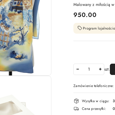
Malowany z miłością w
cena:
950.00
Program lojalnościo
Ilość
szt.
Zamówienie telefoniczne
Dostępność
Wysyłka w ciągu:
3
i
Cena przesyłki:
dostawa