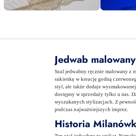
Jedwab malowany
Szal jedwabny ręcznie malowany z m
sukienkę w kreację godną czerwoneg
styl, ale także dodaje wysmakowanej 
dostępny w sprzedaży tylko u nas. D
wyszukanych stylizacjach. Z pewnoś
podczas najważniejszych imprez.
Historia Milanówk
Ten szal jedwabny to unikat. Namal