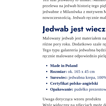
przelewa na jedwab historię tego pi
jedwabne z Milanówka z motywem Mil
nowoczesnością. Jedwab ręcznie mal
Jedwab jest wiec
Malowany jedwab jest materiałem na
różne pory roku. Dodatkowo szale r
Tego typu galanteria jedwabna będz
ręcznie malowane odpowiednio pielęg
Made in Poland
Rozmiar:
ok. 165 x 45 cm
Surowiec:
jedwabna krepa, 100% 
Certyfikat polsko-angielski
Opakowanie:
pudełko prezentow
Uwaga dotycząca wzoru produktu
Wzór widoczny na zdjęciach może del