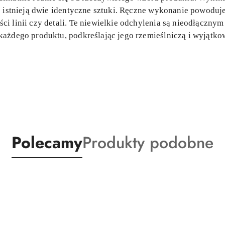
e istnieją dwie identyczne sztuki. Ręczne wykonanie powoduje
i linii czy detali. Te niewielkie odchylenia są nieodłączny
ażdego produktu, podkreślając jego rzemieślniczą i wyjątko
Produkty
Produkty
Polecamy
Produkty podobne
o
o
statusie:
statusie: