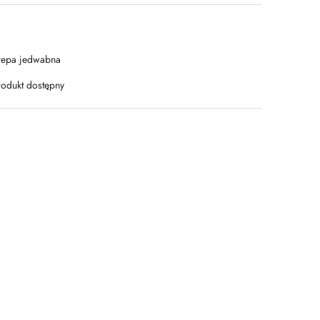
repa jedwabna
rodukt dostępny