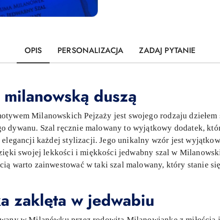
OPIS
PERSONALIZACJA
ZADAJ PYTANIE
 milanowską duszą
otywem Milanowskich Pejzaży jest swojego rodzaju dziełem s
o dywanu. Szal ręcznie malowany to wyjątkowy dodatek, któr
elegancji każdej stylizacji. Jego unikalny wzór jest wyjątkow
zięki swojej lekkości i miękkości jedwabny szal w Milanowski
cią warto zainwestować w taki szal malowany, który stanie
a zaklęta w jedwabiu
owany w Milanówku przez rodowitą Milanowiankę z miłością i 