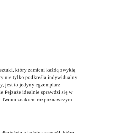
ztuki, który zamieni każdą zwykłą
y nie tylko podkreśla indywidualny
y, jest to jedyny egzemplarz
e Pejzaże idealnie sprawdzi się w
 się Twoim znakiem rozpoznawczym
dbałością o każdy szczegół, która