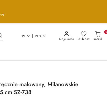
upy.
|
PL
PLN
Moje konto
Ulubione
Koszyk
ręcznie malowany, Milanowskie
45 cm SZ-738