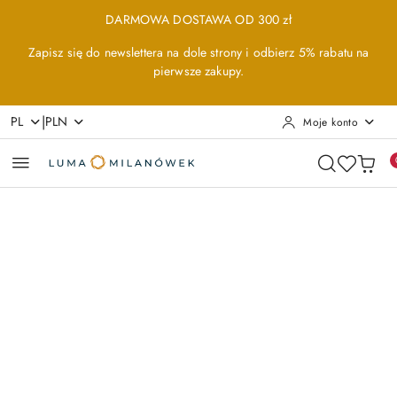
Przejdź do treści głównej
Przejdź do wyszukiwarki
Przejdź do moje konto
Przejdź do menu głównego
Przejdź do opisu produktu
Przejdź do stopki
DARMOWA DOSTAWA OD 300 zł
Zapisz się do newslettera na dole strony i odbierz 5% rabatu na
pierwsze zakupy.
|
PL
PLN
Moje konto