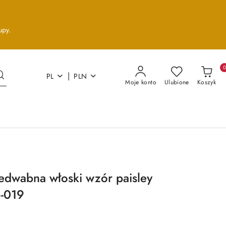
upy.
|
PL
PLN
Moje konto
Ulubione
Koszyk
edwabna włoski wzór paisley
-019