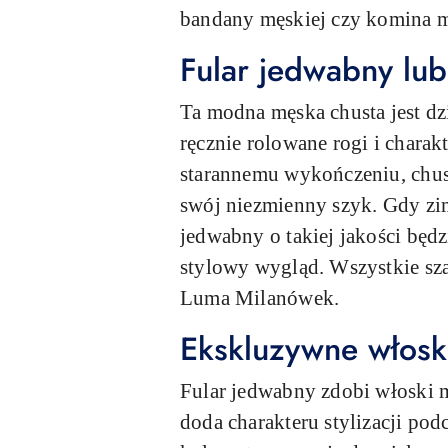
bandany męskiej czy komina 
Fular jedwabny lub
Ta modna męska chusta jest dzi
ręcznie rolowane rogi i chara
starannemu wykończeniu, chust
swój niezmienny szyk. Gdy zim
jedwabny o takiej jakości będ
stylowy wygląd. Wszystkie sza
Luma Milanówek.
Ekskluzywne włosk
Fular jedwabny zdobi włoski m
doda charakteru stylizacji po