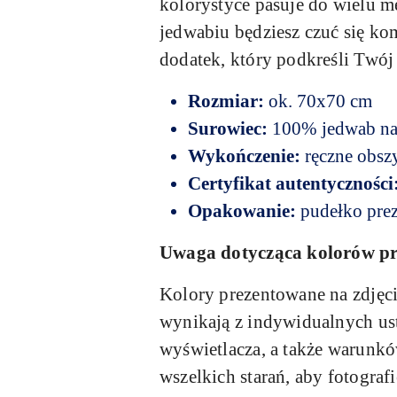
kolorystyce pasuje do wielu m
jedwabiu będziesz czuć się ko
dodatek, który podkreśli Twój
Rozmiar:
ok. 70x70 cm
Surowiec:
100% jedwab na
Wykończenie:
ręczne obszy
Certyfikat autentyczności
Opakowanie:
pudełko pre
Uwaga dotycząca kolorów p
Kolory prezentowane na zdjęci
wynikają z indywidualnych usta
wyświetlacza, a także warunk
wszelkich starań, aby fotogra