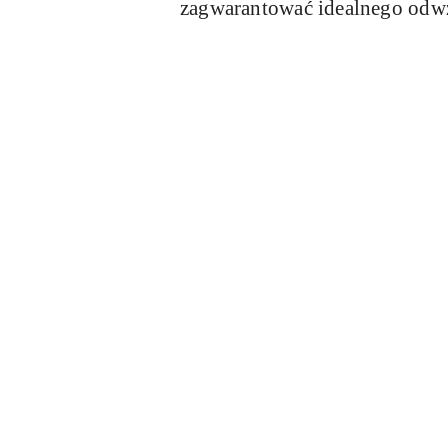
zagwarantować idealnego odw
Pomiń karuzelę produktów