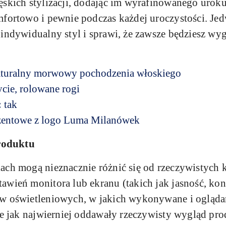
ęskich stylizacji, dodając im wyrafinowanego uroku
mfortowo i pewnie podczas każdej uroczystości. Je
 indywidualny styl i sprawi, że zawsze będziesz wy
turalny morwowy pochodzenia włoskiego
cie, rolowane rogi
:
tak
zentowe z logo Luma Milanówek
roduktu
ach mogą nieznacznie różnić się od rzeczywistych 
wień monitora lub ekranu (takich jak jasność, kont
ów oświetleniowych, w jakich wykonywane i ogląda
fie jak najwierniej oddawały rzeczywisty wygląd pr