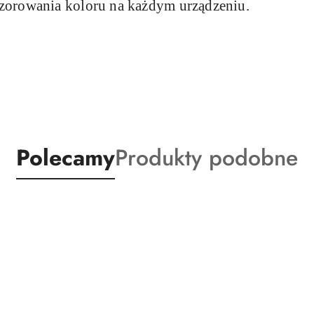
zorowania koloru na każdym urządzeniu.
Produkty
Produkty
Polecamy
Produkty podobne
o
o
statusie:
statusie: