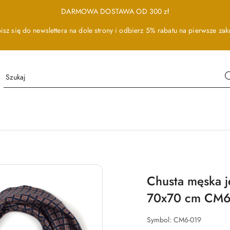
DARMOWA DOSTAWA OD 300 zł
isz się do newslettera na dole strony i odbierz 5% rabatu na pierwsze zak
Chusta męska j
70x70 cm CM6
Symbol:
CM6-019