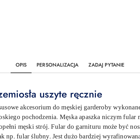
OPIS
PERSONALIZACJA
ZADAJ PYTANIE
zemiosła uszyte ręcznie
susowe akcesorium do męskiej garderoby wykonane 
łoskiego pochodzenia. Męska apaszka niczym fular m
opełni męski strój. Fular do garnituru może być no
jak np. fular ślubny. Jest dużo bardziej wyrafinowa