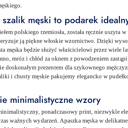
męskiego.
 szalik męski to podarek idealn
ełem polskiego rzemiosła, została ręcznie uszyta w
kteryzuje ją piękne włoskie wzornictwo. Dzięki wyso
a męska będzie służyć właścicielowi przez wiele la
no, mróz i chłód za oknem z powodzeniem zastąpi 
zie doskonałym prezentem dla szykownego mężczyzny
liki i chusty męskie pakujemy elegancko w pudełk
ie minimalistyczne wzory
inimalistyczny, ponadczasowy print, niezwykle el
dczas ważnych wydarzeń. Apaszka męska w delikatne