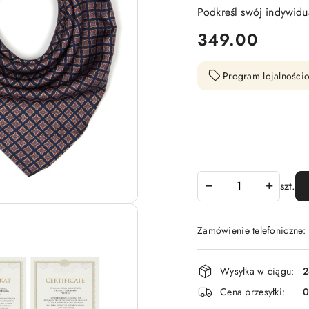
Podkreśl swój indywidua
cena:
349.00
Program lojalnościo
Ilość
szt.
Zamówienie telefoniczne
Dostępność
Wysyłka w ciągu:
2
i
Cena przesyłki:
dostawa