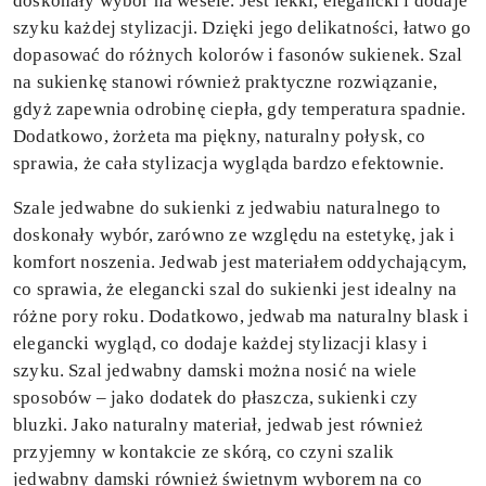
doskonały wybór na wesele. Jest lekki, elegancki i dodaje
szyku każdej stylizacji. Dzięki jego delikatności, łatwo go
dopasować do różnych kolorów i fasonów sukienek. Szal
na sukienkę
stanowi również praktyczne rozwiązanie,
gdyż zapewnia odrobinę ciepła, gdy temperatura spadnie.
Dodatkowo, żorżeta ma piękny, naturalny połysk, co
sprawia, że cała stylizacja wygląda bardzo efektownie.
Szale jedwabne do sukienki z jedwabiu naturalnego to
doskonały wybór, zarówno ze względu na estetykę, jak i
komfort noszenia. Jedwab jest materiałem oddychającym,
co sprawia, że elegancki szal do sukienki jest idealny na
różne pory roku. Dodatkowo, jedwab ma naturalny blask i
elegancki wygląd, co dodaje każdej stylizacji klasy i
szyku. Szal jedwabny damski można nosić na wiele
sposobów – jako dodatek do płaszcza, sukienki czy
bluzki. Jako naturalny materiał, jedwab jest również
przyjemny w kontakcie ze skórą, co czyni szalik
jedwabny damski również świetnym wyborem na co