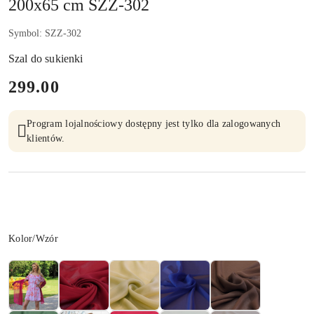
200x65 cm SZZ-302
Symbol:
SZZ-302
Szal do sukienki
cena:
299.00
Program lojalnościowy dostępny jest tylko dla zalogowanych
klientów.
Wariant
Kolor/Wzór