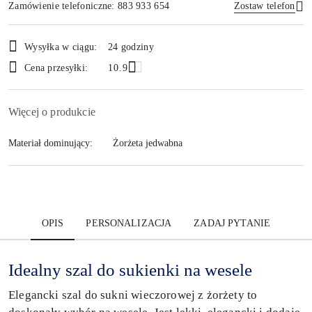
Zamówienie telefoniczne: 883 933 654
Zostaw telefon
Dostępność
Wysyłka w ciągu:
24 godziny
i
Wyślij
Cena przesyłki:
10.9
dostawa
Więcej o produkcie
Materiał dominujący:
Żorżeta jedwabna
OPIS
PERSONALIZACJA
ZADAJ PYTANIE
Idealny szal do sukienki na wesele
Elegancki szal do sukni wieczorowej z żorżety to