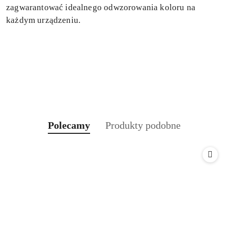
zagwarantować idealnego odwzorowania koloru na
każdym urządzeniu.
Produkty
Produkty
Polecamy
Produkty podobne
Pomiń karuzelę produktów
o
o
statusie:
statusie: