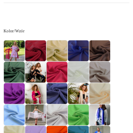
Wariant
Kolor/Wzór