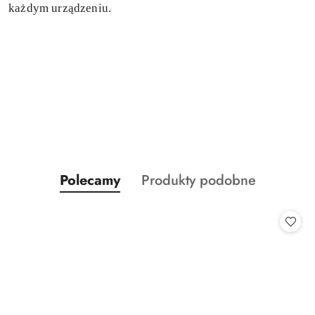
każdym urządzeniu.
Produkty
Produkty
Polecamy
Produkty podobne
Pomiń karuzelę produktów
o
o
statusie:
statusie: