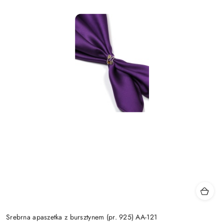
Srebrna apaszetka z bursztynem (pr. 925) AA-121