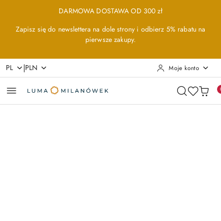
Przejdź do treści głównej
Przejdź do wyszukiwarki
Przejdź do moje konto
Przejdź do menu głównego
Przejdź do opisu produktu
Przejdź do stopki
DARMOWA DOSTAWA OD 300 zł
Zapisz się do newslettera na dole strony i odbierz 5% rabatu na
pierwsze zakupy.
|
PL
PLN
Moje konto