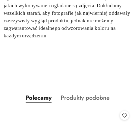
jakich wykonywane i oglądane są zdjęcia. Dokładamy
wszelkich starań, aby fotografie jak najwierniej oddawały
rzeczywisty wygląd produktu, jednak nie możemy
zagwarantować idealnego odwzorowania koloru na
każdym urządzeniu.
Produkty
Produkty
Polecamy
Produkty podobne
Pomiń karuzelę produktów
o
o
statusie:
statusie: