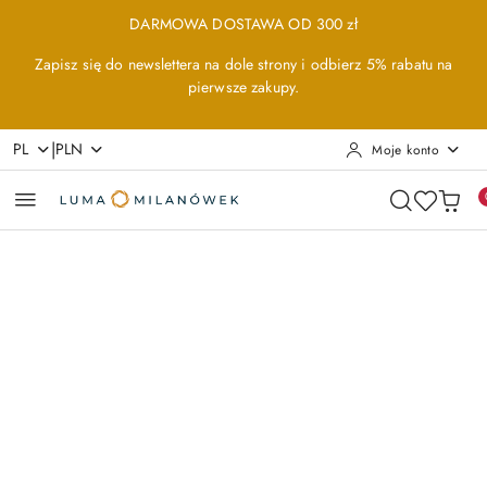
Przejdź do treści głównej
Przejdź do wyszukiwarki
Przejdź do moje konto
Przejdź do menu głównego
Przejdź do opisu produktu
Przejdź do stopki
DARMOWA DOSTAWA OD 300 zł
Zapisz się do newslettera na dole strony i odbierz 5% rabatu na
pierwsze zakupy.
|
PL
PLN
Moje konto