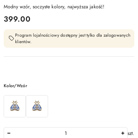
Modny wzór, soczyste kolory, najwyższa jakość!
cena:
399.00
Program lojalnościowy dostępny jest tylko dla zalogowanych
klientów.
Wariant
Kolor/Wzór
Ilość
szt.