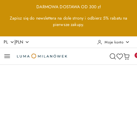
Przejdź do treści głównej
Przejdź do wyszukiwarki
Przejdź do moje konto
Przejdź do menu głównego
Przejdź do opisu produktu
Przejdź do stopki
DARMOWA DOSTAWA OD 300 zł
Zapisz się do newslettera na dole strony i odbierz 5% rabatu na
pierwsze zakupy.
|
PL
PLN
Moje konto