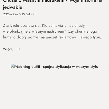
Chusta z własnym nadrukiem - twoja historia na
jedwabiu
2026-06-25 19:24:00
Z artykułu dowiesz się: Kto zamawia u nas chusty
wielofunkcyjne z własnym nadrukiem? Czy chusty z logo
firmy to dobry pomysł na gadżet reklamowy? Jakiego typu
produkty według indywidualnego projektu oferuje marka
Luma Milanówek? Dla kogo chusty r...
Więcej