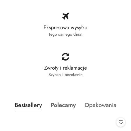
Ekspresowa wysyłka
Tego samego dnia!
Zwroty i reklamacje
Szybko i bezpłatnie
Produkty o statusie:
Produkty o statusie:
Produkty o statusi
Bestsellery
Polecamy
Opakowania
Pomiń karuzelę produktów