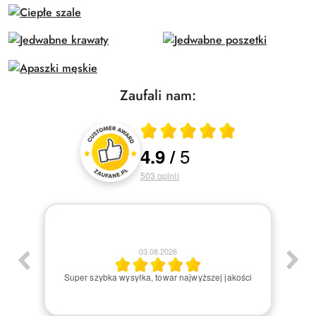
Zaufali nam:
Średnia ocena 4.9 z 5
5
4.9
/
Oceny i recenzje klientów
503
opinii
03.08.2026
am:)
Super szybka wysyłka, towar najwyższej jakości