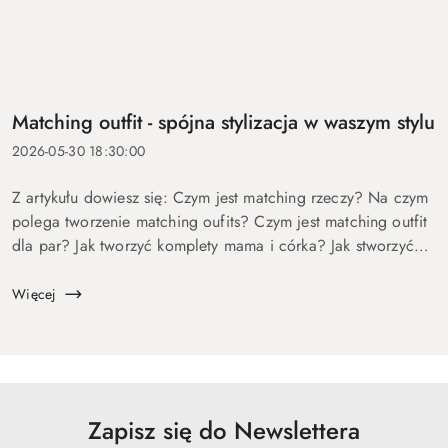
Matching outfit - spójna stylizacja w waszym stylu
2026-05-30 18:30:00
Z artykułu dowiesz się: Czym jest matching rzeczy? Na czym
polega tworzenie matching oufits? Czym jest matching outfit
dla par? Jak tworzyć komplety mama i córka? Jak stworzyć
identyczny look modowy? Może zacznijmy od pewnego
ciekawego mechanizmu...
Więcej
Zapisz się do Newslettera