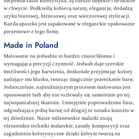
niepowtarzalna kolorystyka, są bardzo miękkie i delikatne
w chwycie. Podkreślą kobiecą naturę, elegancję, dodadzą
szyku biurowej, biznesowej oraz wieczorowej stylizacji.
Każda apaszka jest zapakowane w eleganckie opakowanie
prezentowe z logo firmy.
Made in Poland
Malowanie na jedwabiu to bardzo czasochłonna i
wymagająca precyzji czynność. Jedwab daje szerokie
możliwości jego barwienia, doskonale przyjmując kolory
nadające mu blasku, tworząc magicznie przenikanie barw.
Jednocześnie, najtrudniejszym procesem malowania jest
opanowanie farb aby nie rozlewały się samoistnie po tej
najwspanialszej tkaninie. Umiejętnie poprowadzona linia,
odgradzająca jedną barwę od drugiej to oznaka kunsztu w
tej dziedzinie. Nasze milanowskie malarki znają
różnorodne techniki malarskie, zasady kompozycji oraz
zagadnienia kolorystyczne dzięki którym tworzą na