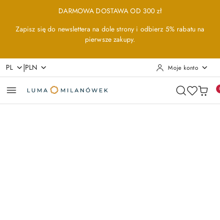
Przejdź do treści głównej
Przejdź do wyszukiwarki
Przejdź do moje konto
Przejdź do menu głównego
Przejdź do opisu produktu
Przejdź do stopki
DARMOWA DOSTAWA OD 300 zł
Zapisz się do newslettera na dole strony i odbierz 5% rabatu na
pierwsze zakupy.
|
PL
PLN
Moje konto