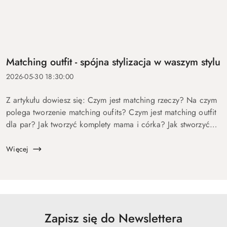
Matching outfit - spójna stylizacja w waszym stylu
2026-05-30 18:30:00
Z artykułu dowiesz się: Czym jest matching rzeczy? Na czym
polega tworzenie matching oufits? Czym jest matching outfit
dla par? Jak tworzyć komplety mama i córka? Jak stworzyć
identyczny look modowy? Może zacznijmy od pewnego
ciekawego mechanizmu...
Więcej
Zapisz się do Newslettera