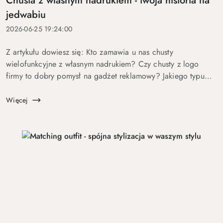
Chusta z własnym nadrukiem - twoja historia na
jedwabiu
2026-06-25 19:24:00
Z artykułu dowiesz się: Kto zamawia u nas chusty
wielofunkcyjne z własnym nadrukiem? Czy chusty z logo
firmy to dobry pomysł na gadżet reklamowy? Jakiego typu
produkty według indywidualnego projektu oferuje marka
Luma Milanówek? Dla kogo chusty r...
Więcej