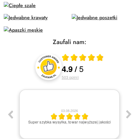
Zaufali nam:
Średnia ocena 4.9 z 5
5
4.9
/
Oceny i recenzje klientów
503
opinii
03.08.2026
am:)
Super szybka wysyłka, towar najwyższej jakości