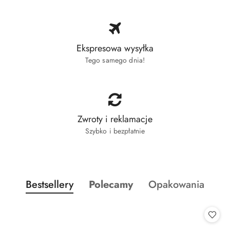
Ekspresowa wysyłka
Tego samego dnia!
Zwroty i reklamacje
Szybko i bezpłatnie
Produkty o statusie:
Produkty o statusie:
Produkty o statusi
Bestsellery
Polecamy
Opakowania
Pomiń karuzelę produktów