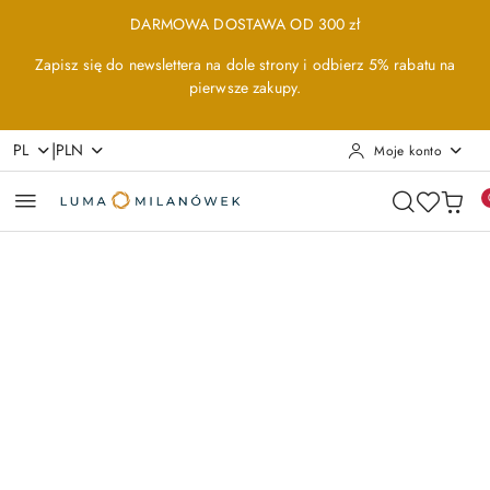
Przejdź do treści głównej
Przejdź do wyszukiwarki
Przejdź do moje konto
Przejdź do menu głównego
Przejdź do opisu produktu
Przejdź do stopki
DARMOWA DOSTAWA OD 300 zł
Zapisz się do newslettera na dole strony i odbierz 5% rabatu na
pierwsze zakupy.
|
PL
PLN
Moje konto